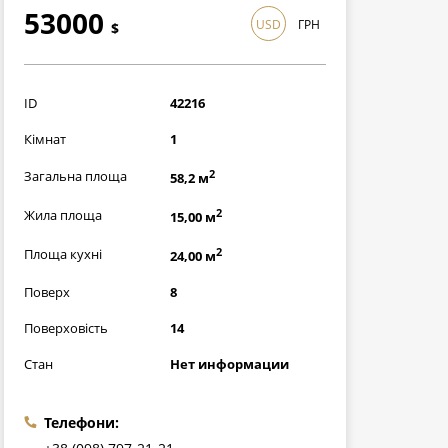
53000
USD
ГРН
$
1537000
грн
ID
42216
Кімнат
1
2
Загальна площа
58,2 м
2
Жила площа
15,00 м
2
Площа кухні
24,00 м
Поверх
8
Поверховість
14
Стан
Нет информации
Телефони: