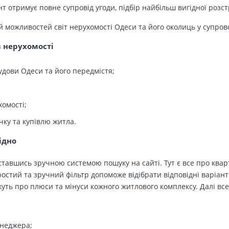
т отримує повне супровід угоди, підбір найбільш вигідної розс
й можливостей світ нерухомості Одеси та його околиць у супров
в нерухомості
удови Одеси та його передмістя;
хомості;
чку та купівлю житла.
ідно
тавшись зручною системою пошуку на сайті. Тут є все про кварт
остий та зручний фільтр допоможе відібрати відповідні варіант
ть про плюси та мінуси кожного житлового комплексу. Далі все
енеджера;