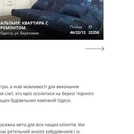
АЛЬТАИР. КВАРТИРА С
КВАРТИ
Площа
ID
РЕМОНТОМ.
ФОНТАН
46/22/12
22258
Одесса, ул. Березовая
Одесса, у
етри, а нові можливості для виконання
сім'ї, хто мріє оселитися на березі Чорного
ращих будівельних компаній Одеси.
осяжна мета для всіх наших клієнтів. Ми
є ретельний аналіз забудовників і їх