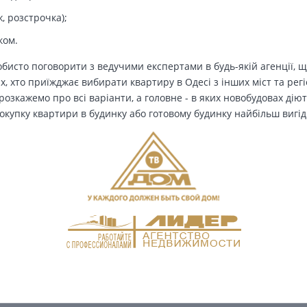
, розстрочка);
ком.
бисто поговорити з ведучими експертами в будь-якій агенції, щ
Тих, хто приїжджає вибирати квартиру в Одесі з інших міст та рег
озкажемо про всі варіанти, а головне - в яких новобудовах дію
окупку квартири в будинку або готовому будинку найбільш вигід