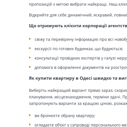
пропозицій з метою вибрати найкращі. Наш клієн
Відкрийте для себе динамічний, яскравий, повни
Що отримують клієнти корпорації агентст
свіжу та перевірену інформацію про всі новоб
екскурсії по готових будинках, що будуються;
консультації провідних експертів у галузі неру
допомога в оформленні документів на розстро
Як купити квартиру в Одесі швидко та виг
Виберіть найкращий варіант прямо зараз, скорис
планування, місцезнаходження, терміни здачі. Пр
запропонують варіанти за кращою ціною, розкажу
ви бронюєте обрану квартиру;
оглядаєте об'єкт у супроводі персонального м