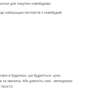
трочки для покупки новобудови.
оді найкращих експертів з новобудов!
ири в будинках, що будуються: ціни,
и за хвилину. Або дзвоніть нам - менеджери
 просто: