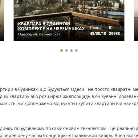
КВАРТИРА В СДАННОМ
Площа
ID
КОМПЛЕКСЕ НА ЧЕРЕМУШКАХ
48/30/18
29988
Одесса, ул. Варненская
вартири в будинках, що будуються Одеси - не просто квадратні м
ершу квартиру або розширює жилплощадь в очікуванні додавання 
ухомість, ми Допоможемо відшукати і купити квартири від найк
динку, побудованому по самих новим технологіям - це реально д
 перевірену часом Концепцію «Правильний вибір». Вона включа