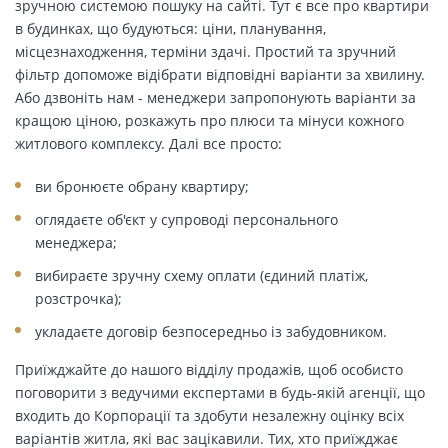
зручною системою пошуку на сайті. Тут є все про квартири
в будинках, що будуються: ціни, планування,
місцезнаходження, терміни здачі. Простий та зручний
фільтр допоможе відібрати відповідні варіанти за хвилину.
Або дзвоніть нам - менеджери запропонують варіанти за
кращою ціною, розкажуть про плюси та мінуси кожного
житлового комплексу. Далі все просто:
ви бронюєте обрану квартиру;
оглядаєте об'єкт у супроводі персонального
менеджера;
вибираєте зручну схему оплати (єдиний платіж,
розстрочка);
укладаєте договір безпосередньо із забудовником.
Приїжджайте до нашого відділу продажів, щоб особисто
поговорити з ведучими експертами в будь-якій агенції, що
входить до Корпорації та здобути незалежну оцінку всіх
варіантів житла, які вас зацікавили. Тих, хто приїжджає