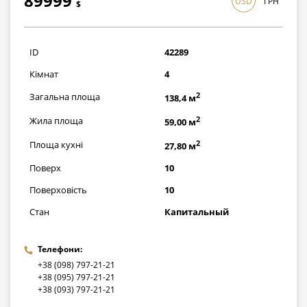
89999
USD
ГРН
$
2609971
грн
ID
42289
Кімнат
4
2
Загальна площа
138,4 м
2
Жила площа
59,00 м
2
Площа кухні
27,80 м
Поверх
10
Поверховість
10
Стан
Капитальный
Телефони:
+38 (098) 797-21-21
+38 (095) 797-21-21
+38 (093) 797-21-21