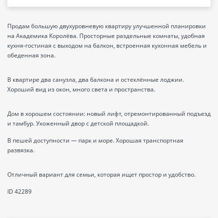
Продам большую двухуровневую квартиру улучшенной планировки
на Академика Королёва. Просторные раздельные комнаты, удобная
кухня-гостиная с выходом на балкон, встроенная кухонная мебель и
обеденная зона.
В квартире два санузла, два балкона и остеклённые лоджии.
Хороший вид из окон, много света и пространства.
Дом в хорошем состоянии: новый лифт, отремонтированный подъезд
и тамбур. Ухоженный двор с детской площадкой.
В пешей доступности — парк и море. Хорошая транспортная
развязка.
Отличный вариант для семьи, которая ищет простор и удобство.
ID 42289