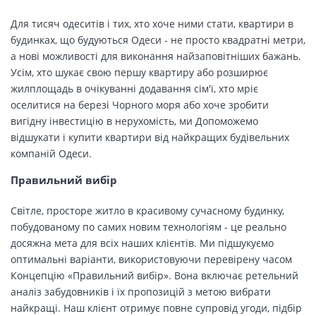
Для тисяч одеситів і тих, хто хоче ними стати, квартири в
будинках, що будуються Одеси - не просто квадратні метри,
а нові можливості для виконання найзаповітніших бажань.
Усім, хто шукає свою першу квартиру або розширює
жилплощадь в очікуванні додавання сім'ї, хто мріє
оселитися на березі Чорного моря або хоче зробити
вигідну інвестицію в нерухомість, ми Допоможемо
відшукати і купити квартири від найкращих будівельних
компаній Одеси.
Правильний вибір
Світле, просторе житло в красивому сучасному будинку,
побудованому по самих новим технологіям - це реально
досяжна мета для всіх наших клієнтів. Ми підшукуємо
оптимальні варіанти, використовуючи перевірену часом
Концепцію «Правильний вибір». Вона включає ретельний
аналіз забудовників і їх пропозицій з метою вибрати
найкращі. Наш клієнт отримує повне супровід угоди, підбір