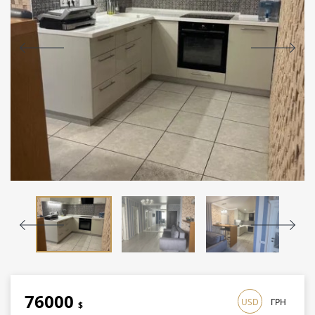
76000
USD
ГРН
$