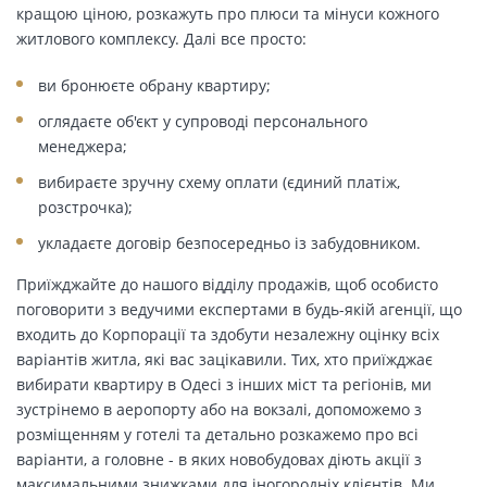
кращою ціною, розкажуть про плюси та мінуси кожного
житлового комплексу. Далі все просто:
ви бронюєте обрану квартиру;
оглядаєте об'єкт у супроводі персонального
менеджера;
вибираєте зручну схему оплати (єдиний платіж,
розстрочка);
укладаєте договір безпосередньо із забудовником.
Приїжджайте до нашого відділу продажів, щоб особисто
поговорити з ведучими експертами в будь-якій агенції, що
входить до Корпорації та здобути незалежну оцінку всіх
варіантів житла, які вас зацікавили. Тих, хто приїжджає
вибирати квартиру в Одесі з інших міст та регіонів, ми
зустрінемо в аеропорту або на вокзалі, допоможемо з
розміщенням у готелі та детально розкажемо про всі
варіанти, а головне - в яких новобудовах діють акції з
максимальними знижками для іногородніх клієнтів. Ми