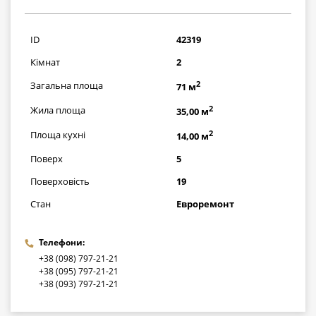
2204000
грн
ID
42319
Кімнат
2
2
Загальна площа
71 м
2
Жила площа
35,00 м
2
Площа кухні
14,00 м
Поверх
5
Поверховість
19
Стан
Евроремонт
Телефони:
+38 (098) 797-21-21
+38 (095) 797-21-21
+38 (093) 797-21-21