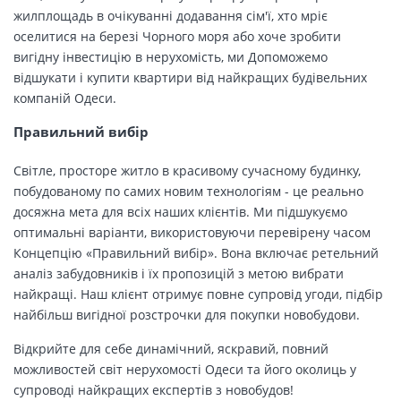
жилплощадь в очікуванні додавання сім'ї, хто мріє
оселитися на березі Чорного моря або хоче зробити
вигідну інвестицію в нерухомість, ми Допоможемо
відшукати і купити квартири від найкращих будівельних
компаній Одеси.
Правильний вибір
Світле, просторе житло в красивому сучасному будинку,
побудованому по самих новим технологіям - це реально
досяжна мета для всіх наших клієнтів. Ми підшукуємо
оптимальні варіанти, використовуючи перевірену часом
Концепцію «Правильний вибір». Вона включає ретельний
аналіз забудовників і їх пропозицій з метою вибрати
найкращі. Наш клієнт отримує повне супровід угоди, підбір
найбільш вигідної розстрочки для покупки новобудови.
Відкрийте для себе динамічний, яскравий, повний
можливостей світ нерухомості Одеси та його околиць у
супроводі найкращих експертів з новобудов!