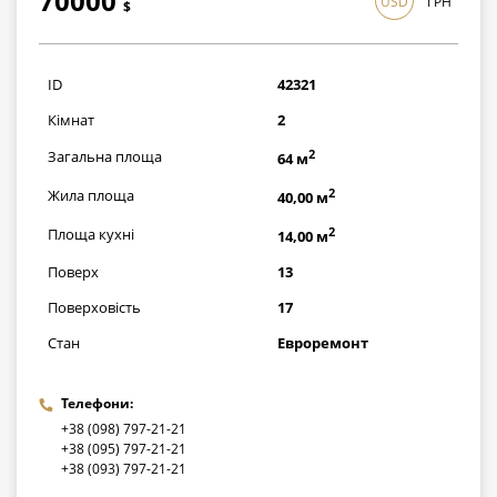
70000
USD
ГРН
$
2030000
грн
ID
42321
Кімнат
2
2
Загальна площа
64 м
2
Жила площа
40,00 м
2
Площа кухні
14,00 м
Поверх
13
Поверховість
17
Стан
Евроремонт
Телефони:
+38 (098) 797-21-21
+38 (095) 797-21-21
+38 (093) 797-21-21