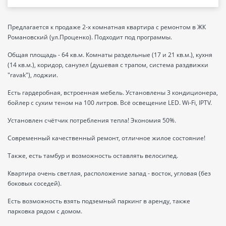
Предлагается к продаже 2-х комнатная квартира с ремонтом в ЖК
Романовский (ул.Проценко). Подходит под программы.
Общая площадь - 64 кв.м. Комнаты раздельные (17 и 21 кв.м.), кухня
(14 кв.м.), коридор, санузел (душевая с трапом, система раздвижки
"ravak"), лоджии.
Есть гардеробная, встроенная мебель. Установлены 3 кондиционера,
бойлер с сухим теном на 100 литров. Всё освещение LED. Wi-Fi, IPTV.
Установлен счётчик потребления тепла! Экономия 50%.
Современный качественный ремонт, отличное жилое состояние!
Также, есть тамбур и возможность оставлять велосипед.
Квартира очень светлая, расположение запад - восток, угловая (без
боковых соседей).
Есть возможность взять подземный паркинг в аренду, также
парковка рядом с домом.