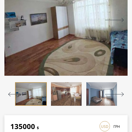
135000
USD
ГРН
$