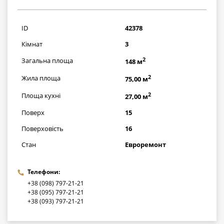
3915000
грн
ID
42378
Кімнат
3
2
Загальна площа
148 м
2
Жила площа
75,00 м
2
Площа кухні
27,00 м
Поверх
15
Поверховість
16
Стан
Евроремонт
Телефони:
+38 (098) 797-21-21
+38 (095) 797-21-21
+38 (093) 797-21-21