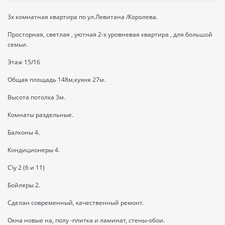
3х комнатная квартира по ул.Левитана /Королева.
Просторная, светлая , уютная 2-х уровневая квартира , для большой
семьи.
Этаж 15/16
Общая площадь 148м,кухня 27м.
Высота потолка 3м.
Комнаты раздельные.
Балконы 4.
Кондиционеры 4.
С\у 2 (6 и 11)
Бойлеры 2.
Сделан современный, качественный ремонт.
Окна новые на, полу -плитка и ламинат, стены-обои.