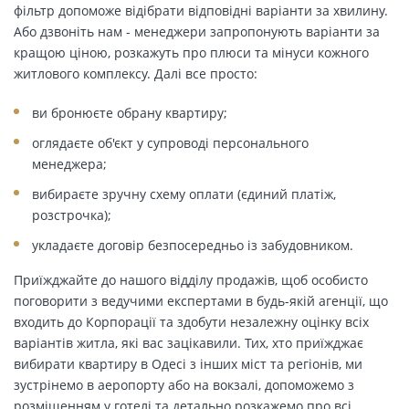
фільтр допоможе відібрати відповідні варіанти за хвилину.
Або дзвоніть нам - менеджери запропонують варіанти за
кращою ціною, розкажуть про плюси та мінуси кожного
житлового комплексу. Далі все просто:
ви бронюєте обрану квартиру;
оглядаєте об'єкт у супроводі персонального
менеджера;
вибираєте зручну схему оплати (єдиний платіж,
розстрочка);
укладаєте договір безпосередньо із забудовником.
Приїжджайте до нашого відділу продажів, щоб особисто
поговорити з ведучими експертами в будь-якій агенції, що
входить до Корпорації та здобути незалежну оцінку всіх
варіантів житла, які вас зацікавили. Тих, хто приїжджає
вибирати квартиру в Одесі з інших міст та регіонів, ми
зустрінемо в аеропорту або на вокзалі, допоможемо з
розміщенням у готелі та детально розкажемо про всі