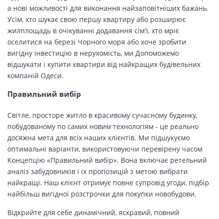
а нові можливості для виконання найзаповітніших бажань.
Усім, хто шукає свою першу квартиру або розширює
жилплощадь в очікуванні додавання сім'ї, хто мріє
оселитися на березі Чорного моря або хоче зробити
вигідну інвестицію в нерухомість, ми Допоможемо
відшукати і купити квартири від найкращих будівельних
компаній Одеси.
Правильний вибір
Світле, просторе житло в красивому сучасному будинку,
побудованому по самих новим технологіям - це реально
досяжна мета для всіх наших клієнтів. Ми підшукуємо
оптимальні варіанти, використовуючи перевірену часом
Концепцію «Правильний вибір». Вона включає ретельний
аналіз забудовників і їх пропозицій з метою вибрати
найкращі. Наш клієнт отримує повне супровід угоди, підбір
найбільш вигідної розстрочки для покупки новобудови.
Відкрийте для себе динамічний, яскравий, повний