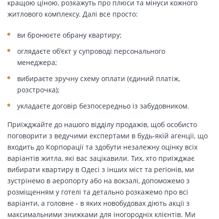
кращою ціною, розкажуть про плюси та мінуси кожного
житлового комплексу. Далі все просто:
ви бронюєте обрану квартиру;
оглядаєте об'єкт у супроводі персонального
менеджера;
вибираєте зручну схему оплати (єдиний платіж,
розстрочка);
укладаєте договір безпосередньо із забудовником.
Приїжджайте до нашого відділу продажів, щоб особисто
поговорити з ведучими експертами в будь-якій агенції, що
входить до Корпорації та здобути незалежну оцінку всіх
варіантів житла, які вас зацікавили. Тих, хто приїжджає
вибирати квартиру в Одесі з інших міст та регіонів, ми
зустрінемо в аеропорту або на вокзалі, допоможемо з
розміщенням у готелі та детально розкажемо про всі
варіанти, а головне - в яких новобудовах діють акції з
максимальними знижками для іногородніх клієнтів. Ми