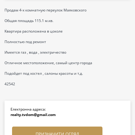
Продам 4-х комнатную переулок Маяковского
Общая площадь 115.1 м.кв.
Квартира расположена в цоколе
Полностью под ремонт
Имеется газ , вода , электричество
Отличное местоположение, самый центр города
Подойдет под хостел , салоны красоты и т.д.
42542
Електронна адреса:
realty.tvdom@gmail.com
ПРИЗНАЧИТИ ОГЛЯД