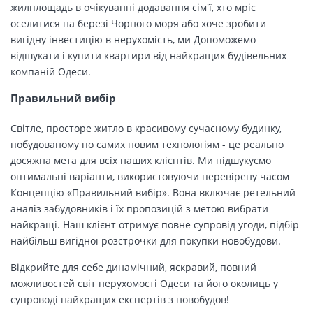
жилплощадь в очікуванні додавання сім'ї, хто мріє
оселитися на березі Чорного моря або хоче зробити
вигідну інвестицію в нерухомість, ми Допоможемо
відшукати і купити квартири від найкращих будівельних
компаній Одеси.
Правильний вибір
Світле, просторе житло в красивому сучасному будинку,
побудованому по самих новим технологіям - це реально
досяжна мета для всіх наших клієнтів. Ми підшукуємо
оптимальні варіанти, використовуючи перевірену часом
Концепцію «Правильний вибір». Вона включає ретельний
аналіз забудовників і їх пропозицій з метою вибрати
найкращі. Наш клієнт отримує повне супровід угоди, підбір
найбільш вигідної розстрочки для покупки новобудови.
Відкрийте для себе динамічний, яскравий, повний
можливостей світ нерухомості Одеси та його околиць у
супроводі найкращих експертів з новобудов!