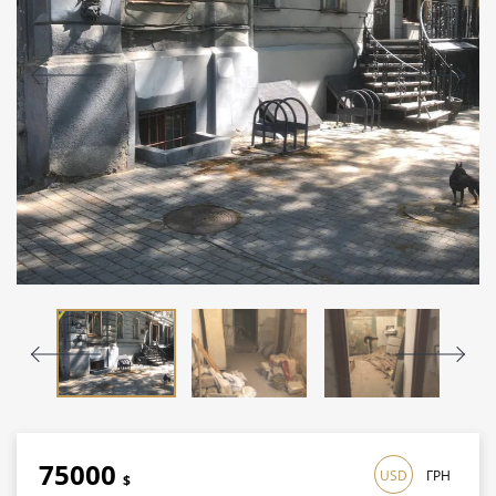
75000
USD
ГРН
$