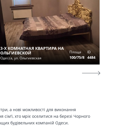
ПРОДА
3-Х КОМНАТНАЯ КВАРТИРА НА
КВАРТИ
Площа
ID
ОЛЬГИЕВСКОЙ
В ФОНТ
100/75/8
4484
Одесса, ул. Ольгиевская
Фонтанка
етри, а нові можливості для виконання
сім'ї, хто мріє оселитися на березі Чорного
ращих будівельних компаній Одеси.