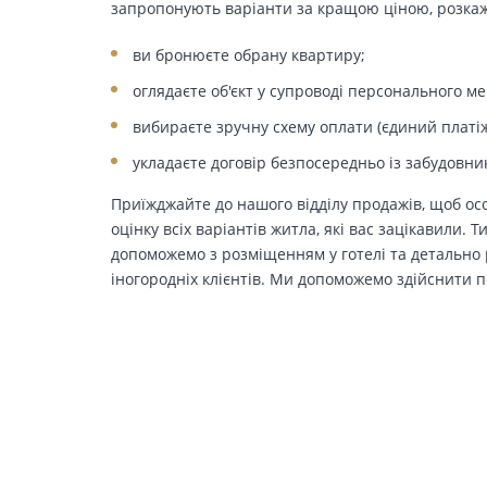
запропонують варіанти за кращою ціною, розкажу
ви бронюєте обрану квартиру;
оглядаєте об'єкт у супроводі персонального м
вибираєте зручну схему оплати (єдиний платіж
укладаєте договір безпосередньо із забудовни
Приїжджайте до нашого відділу продажів, щоб осо
оцінку всіх варіантів житла, які вас зацікавили. 
допоможемо з розміщенням у готелі та детально р
іногородніх клієнтів. Ми допоможемо здійснити п