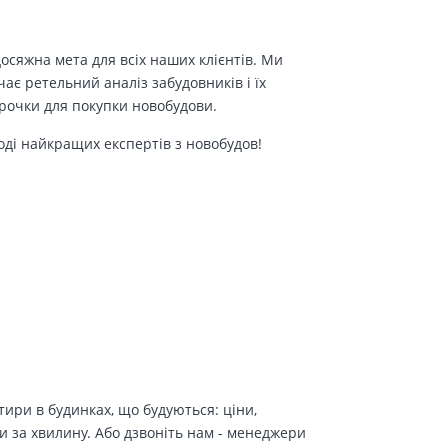
осяжна мета для всіх наших клієнтів. Ми
є ретельний аналіз забудовників і їх
трочки для покупки новобудови.
оді найкращих експертів з новобудов!
ири в будинках, що будуються: ціни,
и за хвилину. Або дзвоніть нам - менеджери