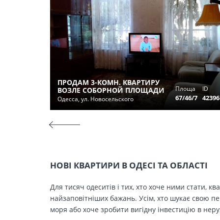
ПРОДАМ 3-КОМН. КВАРТИРУ
Площа
ID
ВОЗЛЕ СОБОРНОЙ ПЛОЩАДИ
67/46/7
42396
Одесса, ул. Новосельского
НОВІ КВАРТИРИ В ОДЕСІ ТА ОБЛАСТІ
Для тисяч одеситів і тих, хто хоче ними стати, к
найзаповітніших бажань. Усім, хто шукає свою п
моря або хоче зробити вигідну інвестицію в нер