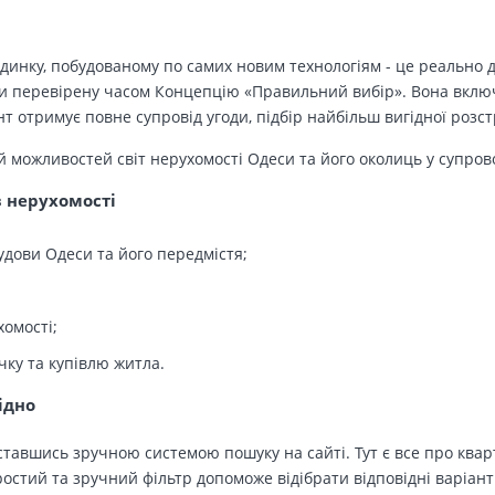
динку, побудованому по самих новим технологіям - це реально д
 перевірену часом Концепцію «Правильний вибір». Вона включа
т отримує повне супровід угоди, підбір найбільш вигідної розс
й можливостей світ нерухомості Одеси та його околиць у супров
в нерухомості
удови Одеси та його передмістя;
хомості;
чку та купівлю житла.
ідно
тавшись зручною системою пошуку на сайті. Тут є все про кварт
остий та зручний фільтр допоможе відібрати відповідні варіант