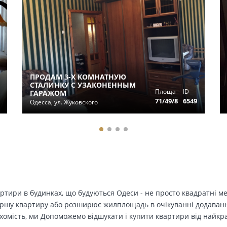
ПРОДАМ 3-Х КОМНАТНУЮ
СТАЛИНКУ С УЗАКОНЕННЫМ
Площа
ID
ГАРАЖОМ
71/49/8
6549
Одесса, ул. Жуковского
вартири в будинках, що будуються Одеси - не просто квадратні м
ершу квартиру або розширює жилплощадь в очікуванні додавання 
ухомість, ми Допоможемо відшукати і купити квартири від найк