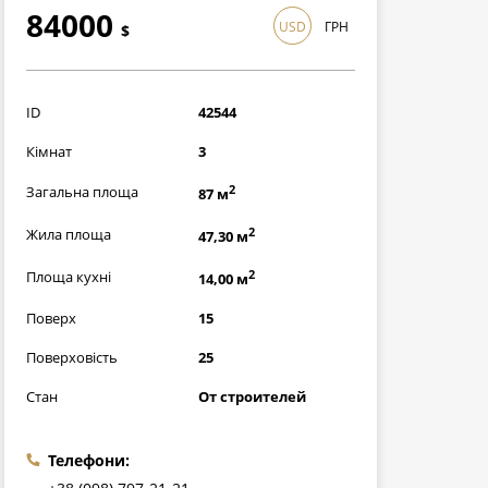
84000
USD
ГРН
$
2436000
грн
ID
42544
Кімнат
3
2
Загальна площа
87 м
2
Жила площа
47,30 м
2
Площа кухні
14,00 м
Поверх
15
Поверховість
25
Стан
От строителей
Телефони: