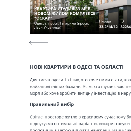
КВАРТИРА-СТУДИЯ 33 М² В
НОВОМ ЖИЛОМ КОМПЛЕКСЕ
"ОСКАР"
Площа
ID
Одесса, просп. Гагарина (просп.
33,2/14/12
32284
Леси Украинки)
НОВІ КВАРТИРИ В ОДЕСІ ТА ОБЛАСТІ
Для тисяч одеситів і тих, хто хоче ними стати, к
найзаповітніших бажань. Усім, хто шукає свою п
моря або хоче зробити вигідну інвестицію в нер
Правильний вибір
Світле, просторе житло в красивому сучасному бу
підшукуємо оптимальні варіанти, використовуючи
пропозицій з метою вибрати найкращі. Наш клієн