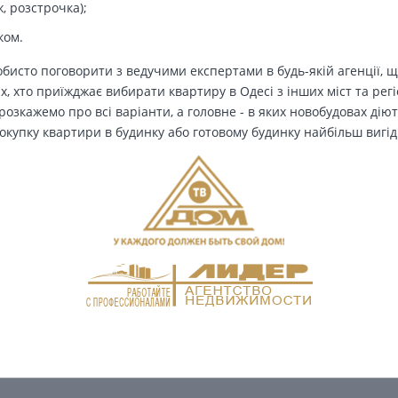
, розстрочка);
ком.
бисто поговорити з ведучими експертами в будь-якій агенції, щ
Тих, хто приїжджає вибирати квартиру в Одесі з інших міст та рег
озкажемо про всі варіанти, а головне - в яких новобудовах дію
окупку квартири в будинку або готовому будинку найбільш вигід