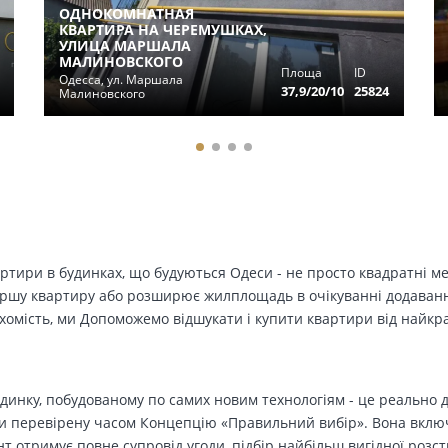
ОДНОКОМНАТНАЯ
КВАРТИРА НА ЧЕРЕМУШКАХ,
УЛИЦА МАРШАЛА
МАЛИНОВСКОГО
Площа
ID
Одесса, ул. Маршала
37,9/20/10
25824
Малиновского
вартири в будинках, що будуються Одеси - не просто квадратні м
ершу квартиру або розширює жилплощадь в очікуванні додавання 
ухомість, ми Допоможемо відшукати і купити квартири від найк
динку, побудованому по самих новим технологіям - це реально д
 перевірену часом Концепцію «Правильний вибір». Вона включа
т отримує повне супровід угоди, підбір найбільш вигідної розс