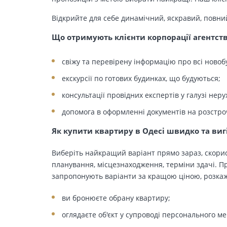
Відкрийте для себе динамічний, яскравий, повни
Що отримують клієнти корпорації агентст
свіжу та перевірену інформацію про всі новоб
екскурсії по готових будинках, що будуються;
консультації провідних експертів у галузі неру
допомога в оформленні документів на розстро
Як купити квартиру в Одесі швидко та виг
Виберіть найкращий варіант прямо зараз, скорис
планування, місцезнаходження, терміни здачі. Пр
запропонують варіанти за кращою ціною, розкажу
ви бронюєте обрану квартиру;
оглядаєте об'єкт у супроводі персонального м