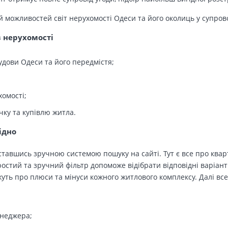
й можливостей світ нерухомості Одеси та його околиць у супров
в нерухомості
удови Одеси та його передмістя;
хомості;
чку та купівлю житла.
ідно
тавшись зручною системою пошуку на сайті. Тут є все про кварт
остий та зручний фільтр допоможе відібрати відповідні варіант
ть про плюси та мінуси кожного житлового комплексу. Далі все
енеджера;