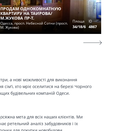
ПРОДАМ ОДНОКОМНАТНУЮ
КВАРТИРУ НА ТАИРОВА/
ОДНОК
М.ЖУКОВА ПР-Т.
В ЖК Т
Площа
ID
Одесса, просп. Небесной Сотни (просп.
Крижанів
34/18/6
4867
М. Жукова)
дорога
етри, а нові можливості для виконання
сім'ї, хто мріє оселитися на березі Чорного
ращих будівельних компаній Одеси.
осяжна мета для всіх наших клієнтів. Ми
є ретельний аналіз забудовників і їх
трочки для покупки новобудови.