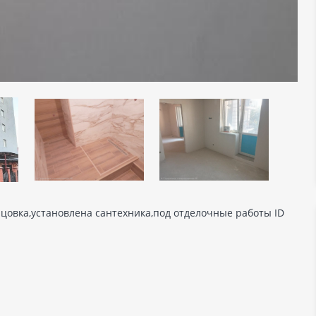
ицовка,установлена сантехника,под отделочные работы ID