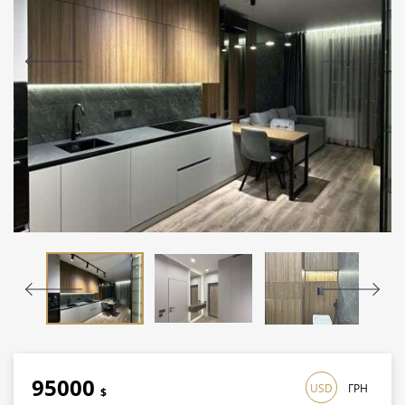
95000
USD
ГРН
$