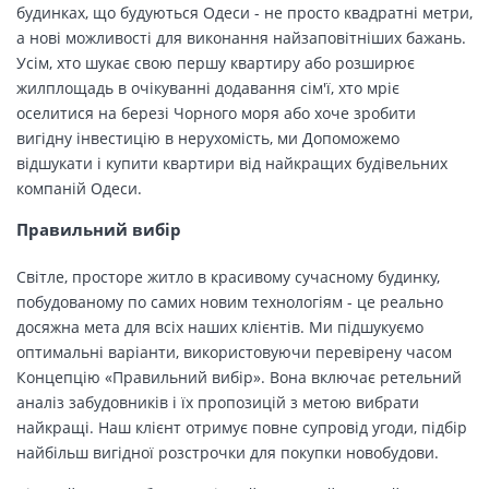
будинках, що будуються Одеси - не просто квадратні метри,
а нові можливості для виконання найзаповітніших бажань.
Усім, хто шукає свою першу квартиру або розширює
жилплощадь в очікуванні додавання сім'ї, хто мріє
оселитися на березі Чорного моря або хоче зробити
вигідну інвестицію в нерухомість, ми Допоможемо
відшукати і купити квартири від найкращих будівельних
компаній Одеси.
Правильний вибір
Світле, просторе житло в красивому сучасному будинку,
побудованому по самих новим технологіям - це реально
досяжна мета для всіх наших клієнтів. Ми підшукуємо
оптимальні варіанти, використовуючи перевірену часом
Концепцію «Правильний вибір». Вона включає ретельний
аналіз забудовників і їх пропозицій з метою вибрати
найкращі. Наш клієнт отримує повне супровід угоди, підбір
найбільш вигідної розстрочки для покупки новобудови.