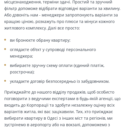
місцезнаходження, терміни здачі. Простий та зручний
фільтр допоможе відібрати відповідні варіанти за хвилину.
Або дзвоніть нам - менеджери запропонують варіанти за
кращою ціною, розкажуть про плюси та мінуси кожного
житлового комплексу. Далі все просто:
ви бронюєте обрану квартиру;
оглядаєте об'єкт у супроводі персонального
менеджера;
вибираєте зручну схему оплати (єдиний платіж,
розстрочка);
укладаєте договір безпосередньо із забудовником.
Приїжджайте до нашого відділу продажів, щоб особисто
поговорити з ведучими експертами в будь-якій агенції, що
входить до Корпорації та здобути незалежну оцінку всіх
варіантів житла, які вас зацікавили. Тих, хто приїжджає
вибирати квартиру в Одесі з інших міст та регіонів, ми
зустрінемо в аеропорту або на вокзалі, допоможемо з