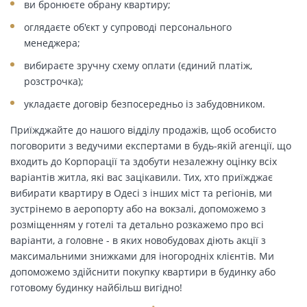
ви бронюєте обрану квартиру;
оглядаєте об'єкт у супроводі персонального
менеджера;
вибираєте зручну схему оплати (єдиний платіж,
розстрочка);
укладаєте договір безпосередньо із забудовником.
Приїжджайте до нашого відділу продажів, щоб особисто
поговорити з ведучими експертами в будь-якій агенції, що
входить до Корпорації та здобути незалежну оцінку всіх
варіантів житла, які вас зацікавили. Тих, хто приїжджає
вибирати квартиру в Одесі з інших міст та регіонів, ми
зустрінемо в аеропорту або на вокзалі, допоможемо з
розміщенням у готелі та детально розкажемо про всі
варіанти, а головне - в яких новобудовах діють акції з
максимальними знижками для іногородніх клієнтів. Ми
допоможемо здійснити покупку квартири в будинку або
готовому будинку найбільш вигідно!