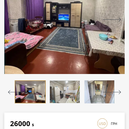
26000
USD
ГРН
$