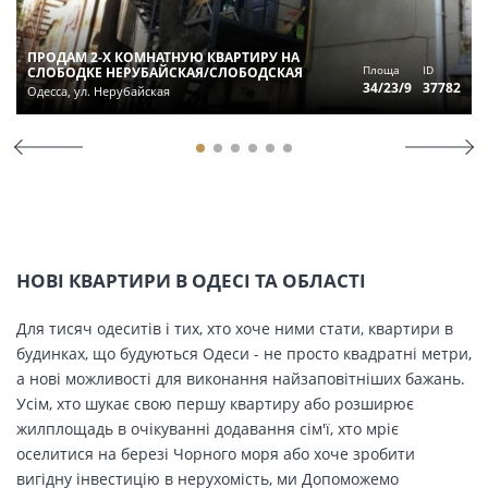
ПРОДАМ 2-Х КОМНАТНУЮ КВАРТИРУ НА
Площа
ID
СЛОБОДКЕ НЕРУБАЙСКАЯ/СЛОБОДСКАЯ
34/23/9
37782
Одесса, ул. Нерубайская
НОВІ КВАРТИРИ В ОДЕСІ ТА ОБЛАСТІ
Для тисяч одеситів і тих, хто хоче ними стати, квартири в
будинках, що будуються Одеси - не просто квадратні метри,
а нові можливості для виконання найзаповітніших бажань.
Усім, хто шукає свою першу квартиру або розширює
жилплощадь в очікуванні додавання сім'ї, хто мріє
оселитися на березі Чорного моря або хоче зробити
вигідну інвестицію в нерухомість, ми Допоможемо