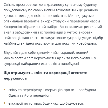
Світле, просторе житло в красивому сучасному будинку,
побудованому по самих новим технологіям - це реально
досяжна мета для всіх наших клієнтів. Ми підшукуємо
оптимальні варіанти, використовуючи перевірену часом
Концепцію «Правильний вибір». Вона включає ретельний
аналіз забудовників і їх пропозицій з метою вибрати
найкращі. Наш клієнт отримує повне супровід угоди, підбір
найбільш вигідної розстрочки для покупки новобудови.
Відкрийте для себе динамічний, яскравий, повний
можливостей світ нерухомості Одеси та його околиць у
супроводі найкращих експертів з новобудов!
Що отримують клієнти корпорації агентств
нерухомості
свіжу та перевірену інформацію про всі новобудови
Одеси та його передмістя;
екскурсії по готових будинках, що будуються;