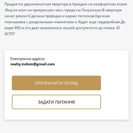
Продается двухкомнатная квартира в Аркадии на комфортном этаже
.Вид из окон на прекрасную чась города на Генуэзскую.В квартире
начат ремонт.Сделана проводка и каркас потолков.Удачная
планировка с раздельными комнатами и будет еще гардеробная.До
моря 900 м это дает возможнось пешей доступности до пляжа. ID
42707
Електронна адреса:
realty.tvdom@gmail.com
ПРИЗНАЧИТИ ОГЛЯД
ЗАДАТИ ПИТАННЯ