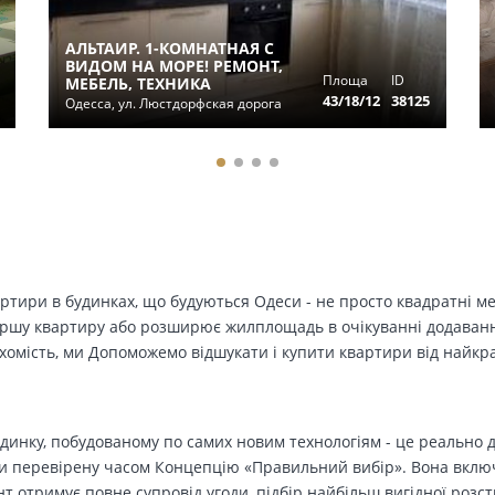
АЛЬТАИР. 1-КОМНАТНАЯ С
ВИДОМ НА МОРЕ! РЕМОНТ,
Площа
ID
МЕБЕЛЬ, ТЕХНИКА
43/18/12
38125
Одесса, ул. Люстдорфская дорога
вартири в будинках, що будуються Одеси - не просто квадратні м
ершу квартиру або розширює жилплощадь в очікуванні додавання 
ухомість, ми Допоможемо відшукати і купити квартири від найк
динку, побудованому по самих новим технологіям - це реально д
 перевірену часом Концепцію «Правильний вибір». Вона включа
т отримує повне супровід угоди, підбір найбільш вигідної розс