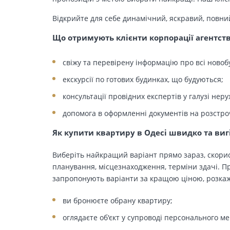
Відкрийте для себе динамічний, яскравий, повни
Що отримують клієнти корпорації агентст
свіжу та перевірену інформацію про всі новоб
екскурсії по готових будинках, що будуються;
консультації провідних експертів у галузі неру
допомога в оформленні документів на розстро
Як купити квартиру в Одесі швидко та виг
Виберіть найкращий варіант прямо зараз, скорис
планування, місцезнаходження, терміни здачі. Пр
запропонують варіанти за кращою ціною, розкажу
ви бронюєте обрану квартиру;
оглядаєте об'єкт у супроводі персонального м