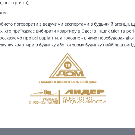
, розстрочка);
ком.
бисто поговорити з ведучими експертами в будь-якій агенції, щ
Тих, хто приїжджає вибирати квартиру в Одесі з інших міст та рег
озкажемо про всі варіанти, а головне - в яких новобудовах дію
окупку квартири в будинку або готовому будинку найбільш вигід