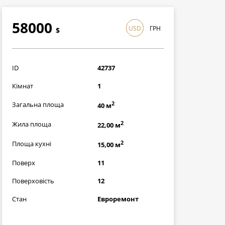
58000
USD
ГРН
$
1682000
грн
ID
42737
Кімнат
1
2
Загальна площа
40 м
2
Жила площа
22,00 м
2
Площа кухні
15,00 м
Поверх
11
Поверховість
12
Стан
Евроремонт