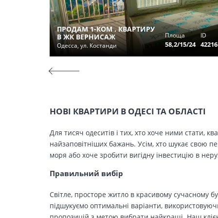
ПРОДАМ 1-КОМ . КВАРТИРУ
Площа
ID
В ЖК ВЕРНИСАЖ
58,2/15/24
42216
Одесса, ул. Костанди
НОВІ КВАРТИРИ В ОДЕСІ ТА ОБЛАСТІ
Для тисяч одеситів і тих, хто хоче ними стати, к
найзаповітніших бажань. Усім, хто шукає свою п
моря або хоче зробити вигідну інвестицію в нер
Правильний вибір
Світле, просторе житло в красивому сучасному бу
підшукуємо оптимальні варіанти, використовуючи
пропозицій з метою вибрати найкращі. Наш клієн