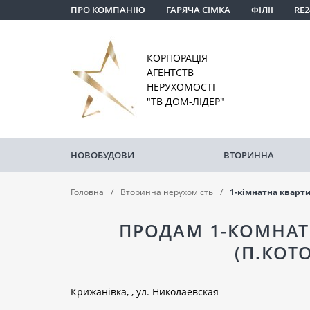
ПРО КОМПАНІЮ
ГАРЯЧА СІМКА
ФІЛІЇ
RE2
КОРПОРАЦІЯ
АГЕНТСТВ
НЕРУХОМОСТІ
"ТВ ДОМ-ЛІДЕР"
НОВОБУДОВИ
ВТОРИННА
Головна
Вторинна нерухомість
1-кімнатна кварт
ПРОДАМ 1-КОМНАТ
(П.КОТ
Крижанівка, , ул. Николаевская