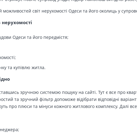
й можливостей світ нерухомості Одеси та його околиць у супров
в нерухомості
удови Одеси та його передмістя;
хомості;
чку та купівлю житла.
ідно
тавшись зручною системою пошуку на сайті. Тут є все про кварт
остий та зручний фільтр допоможе відібрати відповідні варіант
ть про плюси та мінуси кожного житлового комплексу. Далі все
енеджера;