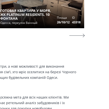
ГОТОВАЯ КВАРТИРА У МОРЯ,
ЖК PLATINUM RESIDENTS, 10
ОДНОК
Площа
ID
ФОНТАНА
В 34 Ж
26/10/12
43318
Одесса, переулок Ванный
Одесса, у
етри, а нові можливості для виконання
сім'ї, хто мріє оселитися на березі Чорного
ращих будівельних компаній Одеси.
осяжна мета для всіх наших клієнтів. Ми
є ретельний аналіз забудовників і їх
трочки для покупки новобудови.