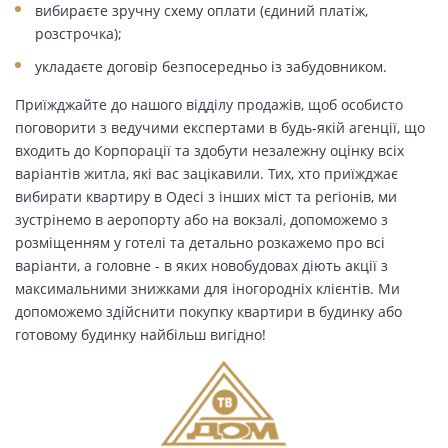
вибираєте зручну схему оплати (єдиний платіж,
розстрочка);
укладаєте договір безпосередньо із забудовником.
Приїжджайте до нашого відділу продажів, щоб особисто
поговорити з ведучими експертами в будь-якій агенції, що
входить до Корпорації та здобути незалежну оцінку всіх
варіантів житла, які вас зацікавили. Тих, хто приїжджає
вибирати квартиру в Одесі з інших міст та регіонів, ми
зустрінемо в аеропорту або на вокзалі, допоможемо з
розміщенням у готелі та детально розкажемо про всі
варіанти, а головне - в яких новобудовах діють акції з
максимальними знижками для іногородніх клієнтів. Ми
допоможемо здійснити покупку квартири в будинку або
готовому будинку найбільш вигідно!