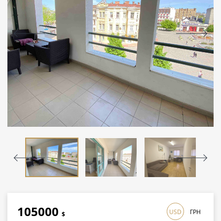
105000
USD
ГРН
$