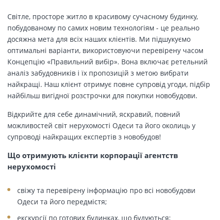
Світле, просторе житло в красивому сучасному будинку,
побудованому по самих новим технологіям - це реально
досяжна мета для всіх наших клієнтів. Ми підшукуємо
оптимальні варіанти, використовуючи перевірену часом
Концепцію «Правильний вибір». Вона включає ретельний
аналіз забудовників і їх пропозицій з метою вибрати
найкращі. Наш клієнт отримує повне супровід угоди, підбір
найбільш вигідної розстрочки для покупки новобудови.
Відкрийте для себе динамічний, яскравий, повний
можливостей світ нерухомості Одеси та його околиць у
супроводі найкращих експертів з новобудов!
Що отримують клієнти корпорації агентств
нерухомості
свіжу та перевірену інформацію про всі новобудови
Одеси та його передмістя;
екскурсії по готових будинках, що будуються;