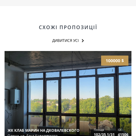
СХОЖІ ПРОПОЗИЦІЇ
ДИВИТИСЯ УСІ
100000 $
Площа
ID
ЖК КЛАБ МАРИН НА ДКОВАЛЕВСКОГО
102/35,1/31
41506
Одесса, ул. Дача Ковалевского