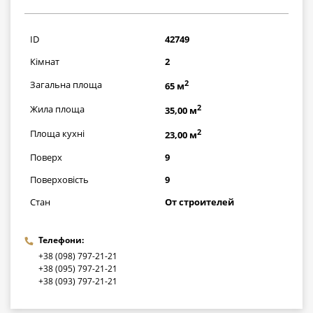
1032400
грн
ID
42749
Кімнат
2
2
Загальна площа
65 м
2
Жила площа
35,00 м
2
Площа кухні
23,00 м
Поверх
9
Поверховість
9
Стан
От строителей
Телефони:
+38 (098) 797-21-21
+38 (095) 797-21-21
+38 (093) 797-21-21