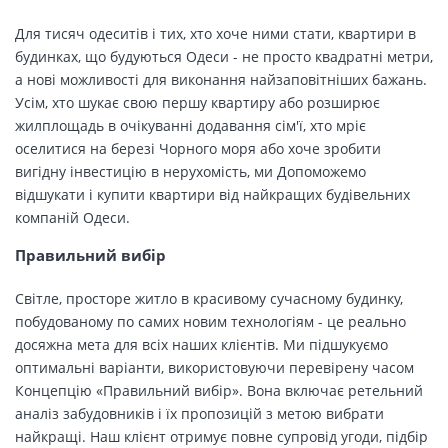
Для тисяч одеситів і тих, хто хоче ними стати, квартири в
будинках, що будуються Одеси - не просто квадратні метри,
а нові можливості для виконання найзаповітніших бажань.
Усім, хто шукає свою першу квартиру або розширює
жилплощадь в очікуванні додавання сім'ї, хто мріє
оселитися на березі Чорного моря або хоче зробити
вигідну інвестицію в нерухомість, ми Допоможемо
відшукати і купити квартири від найкращих будівельних
компаній Одеси.
Правильний вибір
Світле, просторе житло в красивому сучасному будинку,
побудованому по самих новим технологіям - це реально
досяжна мета для всіх наших клієнтів. Ми підшукуємо
оптимальні варіанти, використовуючи перевірену часом
Концепцію «Правильний вибір». Вона включає ретельний
аналіз забудовників і їх пропозицій з метою вибрати
найкращі. Наш клієнт отримує повне супровід угоди, підбір