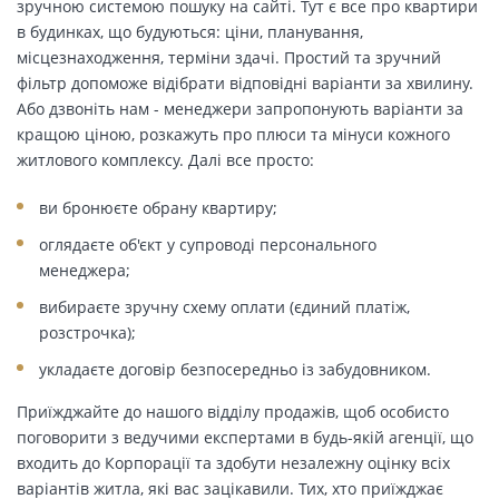
зручною системою пошуку на сайті. Тут є все про квартири
в будинках, що будуються: ціни, планування,
місцезнаходження, терміни здачі. Простий та зручний
фільтр допоможе відібрати відповідні варіанти за хвилину.
Або дзвоніть нам - менеджери запропонують варіанти за
кращою ціною, розкажуть про плюси та мінуси кожного
житлового комплексу. Далі все просто:
ви бронюєте обрану квартиру;
оглядаєте об'єкт у супроводі персонального
менеджера;
вибираєте зручну схему оплати (єдиний платіж,
розстрочка);
укладаєте договір безпосередньо із забудовником.
Приїжджайте до нашого відділу продажів, щоб особисто
поговорити з ведучими експертами в будь-якій агенції, що
входить до Корпорації та здобути незалежну оцінку всіх
варіантів житла, які вас зацікавили. Тих, хто приїжджає