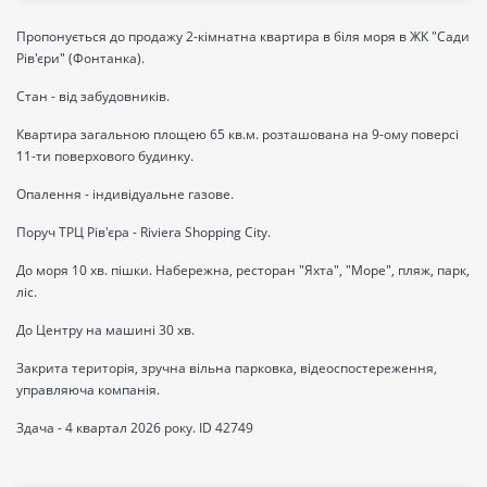
Пропонується до продажу 2-кімнатна квартира в біля моря в ЖК "Сади
Рів'єри" (Фонтанка).
Стан - від забудовників.
Квартира загальною площею 65 кв.м. розташована на 9-ому поверсі
11-ти поверхового будинку.
Опалення - індивідуальне газове.
Поруч ТРЦ Рів'єра - Riviera Shopping City.
До моря 10 хв. пішки. Набережна, ресторан "Яхта", "Море", пляж, парк,
ліс.
До Центру на машині 30 хв.
Закрита територія, зручна вільна парковка, відеоспостереження,
управляюча компанія.
Здача - 4 квартал 2026 року. ID 42749