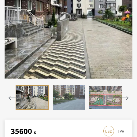
35600
USD
ГРН
$