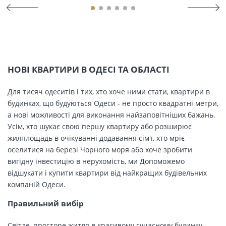
НОВІ КВАРТИРИ В ОДЕСІ ТА ОБЛАСТІ
Для тисяч одеситів і тих, хто хоче ними стати, квартири в
будинках, що будуються Одеси - не просто квадратні метри,
а нові можливості для виконання найзаповітніших бажань.
Усім, хто шукає свою першу квартиру або розширює
жилплощадь в очікуванні додавання сім'ї, хто мріє
оселитися на березі Чорного моря або хоче зробити
вигідну інвестицію в нерухомість, ми Допоможемо
відшукати і купити квартири від найкращих будівельних
компаній Одеси.
Правильний вибір
Світле, просторе житло в красивому сучасному будинку,