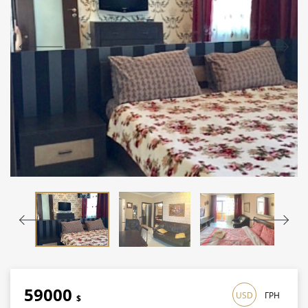
59000
USD
ГРН
$