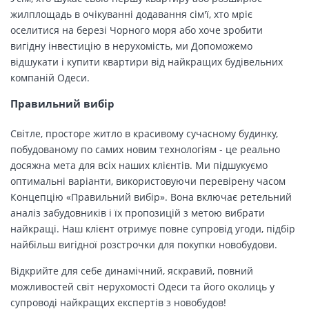
жилплощадь в очікуванні додавання сім'ї, хто мріє
оселитися на березі Чорного моря або хоче зробити
вигідну інвестицію в нерухомість, ми Допоможемо
відшукати і купити квартири від найкращих будівельних
компаній Одеси.
Правильний вибір
Світле, просторе житло в красивому сучасному будинку,
побудованому по самих новим технологіям - це реально
досяжна мета для всіх наших клієнтів. Ми підшукуємо
оптимальні варіанти, використовуючи перевірену часом
Концепцію «Правильний вибір». Вона включає ретельний
аналіз забудовників і їх пропозицій з метою вибрати
найкращі. Наш клієнт отримує повне супровід угоди, підбір
найбільш вигідної розстрочки для покупки новобудови.
Відкрийте для себе динамічний, яскравий, повний
можливостей світ нерухомості Одеси та його околиць у
супроводі найкращих експертів з новобудов!