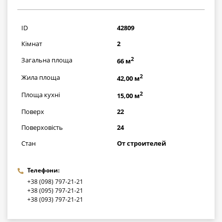
2465000
грн
ID
42809
Кімнат
2
2
Загальна площа
66 м
2
Жила площа
42,00 м
2
Площа кухні
15,00 м
Поверх
22
Поверховість
24
Стан
От строителей
Телефони:
+38 (098) 797-21-21
+38 (095) 797-21-21
+38 (093) 797-21-21