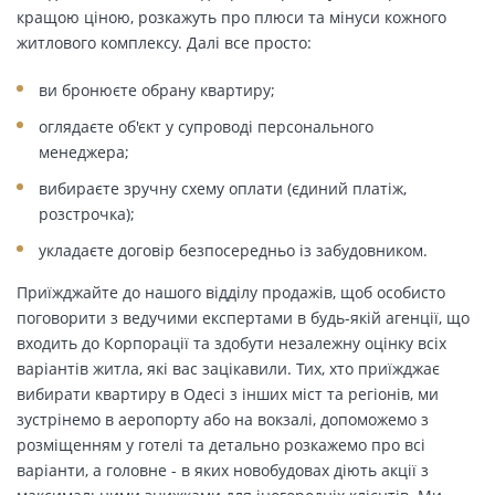
кращою ціною, розкажуть про плюси та мінуси кожного
житлового комплексу. Далі все просто:
ви бронюєте обрану квартиру;
оглядаєте об'єкт у супроводі персонального
менеджера;
вибираєте зручну схему оплати (єдиний платіж,
розстрочка);
укладаєте договір безпосередньо із забудовником.
Приїжджайте до нашого відділу продажів, щоб особисто
поговорити з ведучими експертами в будь-якій агенції, що
входить до Корпорації та здобути незалежну оцінку всіх
варіантів житла, які вас зацікавили. Тих, хто приїжджає
вибирати квартиру в Одесі з інших міст та регіонів, ми
зустрінемо в аеропорту або на вокзалі, допоможемо з
розміщенням у готелі та детально розкажемо про всі
варіанти, а головне - в яких новобудовах діють акції з