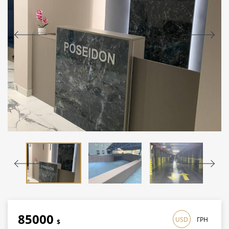
85000
USD
ГРН
$