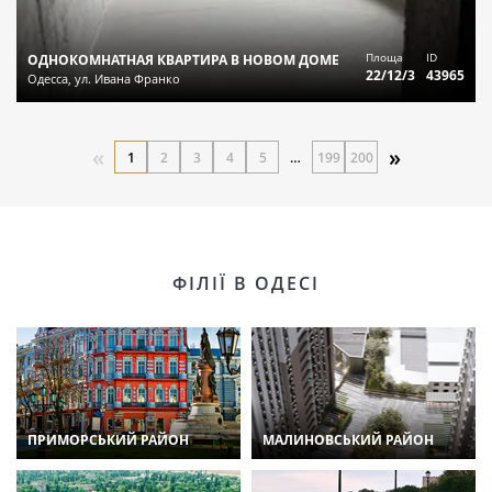
Площа
ID
ОДНОКОМНАТНАЯ КВАРТИРА В НОВОМ ДОМЕ
22/12/3
43965
Одесса, ул. Ивана Франко
«
»
1
2
3
4
5
…
199
200
ФІЛІЇ В ОДЕСІ
ПРИМОРСЬКИЙ РАЙОН
МАЛИНОВСЬКИЙ РАЙОН