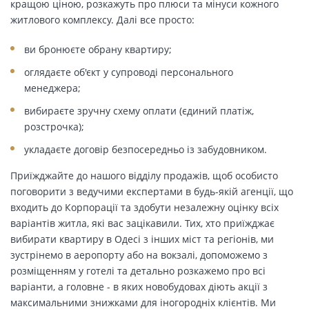
кращою ціною, розкажуть про плюси та мінуси кожного
житлового комплексу. Далі все просто:
ви бронюєте обрану квартиру;
оглядаєте об'єкт у супроводі персонального
менеджера;
вибираєте зручну схему оплати (єдиний платіж,
розстрочка);
укладаєте договір безпосередньо із забудовником.
Приїжджайте до нашого відділу продажів, щоб особисто
поговорити з ведучими експертами в будь-якій агенції, що
входить до Корпорації та здобути незалежну оцінку всіх
варіантів житла, які вас зацікавили. Тих, хто приїжджає
вибирати квартиру в Одесі з інших міст та регіонів, ми
зустрінемо в аеропорту або на вокзалі, допоможемо з
розміщенням у готелі та детально розкажемо про всі
варіанти, а головне - в яких новобудовах діють акції з
максимальними знижками для іногородніх клієнтів. Ми