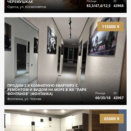
Площа
ID
ЧЕРЕМУШКАХ
83,3/47,4/12,5
43968
Одесса, ул. Космонавтов
115000 $
ПРОДАМ 2-Х КОМНАТНУЮ КВАРТИРУ С
РЕМОНТОМ И ВИДОМ НА МОРЕ В ЖК "ПАРК
Площа
ID
ФОНТАНОВ" (ФОНТАНКА)
60/35/18
43967
Фонтанка, ул. Чехова
65000 $