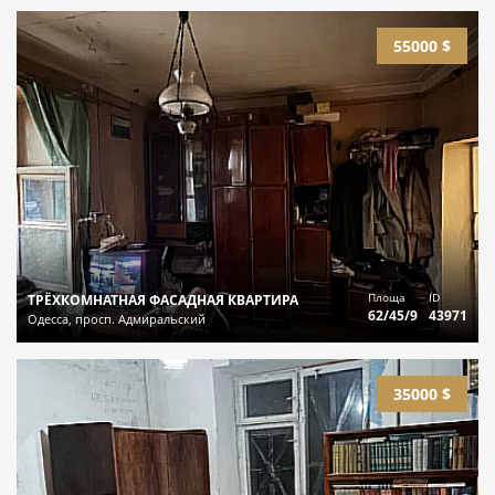
55000 $
Площа
ID
ТРЁХКОМНАТНАЯ ФАСАДНАЯ КВАРТИРА
62/45/9
43971
Одесса, просп. Адмиральский
35000 $