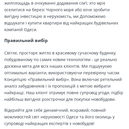
жилплощадь в очікуванні додавання сім'ї, хто мріє
оселитися на березі Чорного моря або хоче зробити
вигідну інвестицію в нерухомість, ми Допоможемо
відшукати і купити квартири від найкращих будівельних
компаній Одеси.
Правильний вибір
Світле, просторе житло в красивому сучасному будинку,
побудованому по самих новим технологіям - це реально
досяжна мета для всіх наших клієнтів. Ми підшукуємо
оптимальні варіанти, використовуючи перевірену часом
Концепцію «Правильний вибір». Вона включає ретельний
аналіз забудовників і їх пропозицій з метою вибрати
найкращі. Наш клієнт отримує повне супровід угоди, підбір
найбільш вигідної розстрочки для покупки новобудови.
Відкрийте для себе динамічний, яскравий, повний
можливостей світ нерухомості Одеси та його околиць у
супроводі найкращих експертів з новобудов!