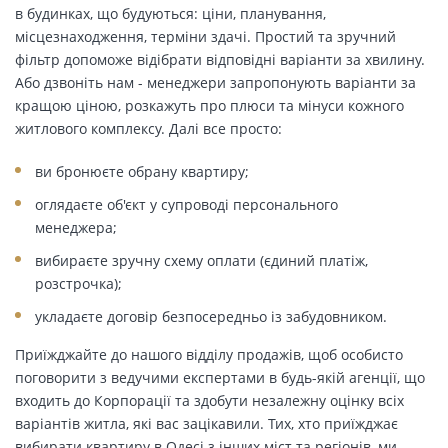
в будинках, що будуються: ціни, планування,
місцезнаходження, терміни здачі. Простий та зручний
фільтр допоможе відібрати відповідні варіанти за хвилину.
Або дзвоніть нам - менеджери запропонують варіанти за
кращою ціною, розкажуть про плюси та мінуси кожного
житлового комплексу. Далі все просто:
ви бронюєте обрану квартиру;
оглядаєте об'єкт у супроводі персонального
менеджера;
вибираєте зручну схему оплати (єдиний платіж,
розстрочка);
укладаєте договір безпосередньо із забудовником.
Приїжджайте до нашого відділу продажів, щоб особисто
поговорити з ведучими експертами в будь-якій агенції, що
входить до Корпорації та здобути незалежну оцінку всіх
варіантів житла, які вас зацікавили. Тих, хто приїжджає
вибирати квартиру в Одесі з інших міст та регіонів, ми