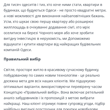
Для тисяч одеситів і тих, хто хоче ними стати, квартири в
будинках, що будуються Одеси - не просто квадратні метри,
а нові можливості для виконання найзаповітніших бажань.
Усім, хто шукає свою першу квартиру або розширює
жилплощадь в очікуванні додавання сім'ї, хто мріє
оселитися на березі Чорного моря або хоче зробити
вигідну інвестицію в нерухомість, ми Допоможемо
відшукати і купити квартири від найкращих будівельних
компаній Одеси.
Правильний вибір
Світле, просторе житло в красивому сучасному будинку,
побудованому по самих новим технологіям - це реально
досяжна мета для всіх наших клієнтів. Ми підшукуємо
оптимальні варіанти, використовуючи перевірену часом
Концепцію «Правильний вибір». Вона включає ретельний
аналіз забудовників і їх пропозицій з метою вибрати
найкращі. Наш клієнт отримує повне супровід угоди, підбір
найбільш вигідної розстрочки для покупки новобудови.