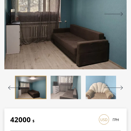
42000
USD
ГРН
$
1218000