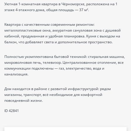
Уютная 1-комнатная квартира в Чёрноморске, расположена на 1
этаже 4-этажного дома, общая площадь — 37 м².
Квартира с качественным современным ремонтом:
металлопластиковые окна, аккуратная санузловая зона с душевой
кабиной, продуманная и удобная планировка. Кухня с выходом на
балкон, что добавляет света и дополнительное пространство.
Полностью укомплектована бытовой техникой: стиральная машина,
микроволновая печь, телевизор. Централизованное отопление, все
коммуникации подключены — газ, электричество, вода и
канализация.
Дом находится в районе с развитой инфраструктурой: рядом
магазины, транспорт, всё необходимое для комфортной
повседневной жизни.
ID 42841