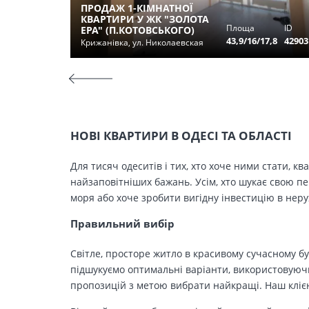
ПРОДАЖ 1-КІМНАТНОЇ
КВАРТИРИ У ЖК "ЗОЛОТА
Площа
ID
ЕРА" (П.КОТОВСЬКОГО)
43,9/16/17,8
42903
Крижанівка, ул. Николаевская
НОВІ КВАРТИРИ В ОДЕСІ ТА ОБЛАСТІ
Для тисяч одеситів і тих, хто хоче ними стати, к
найзаповітніших бажань. Усім, хто шукає свою п
моря або хоче зробити вигідну інвестицію в нер
Правильний вибір
Світле, просторе житло в красивому сучасному бу
підшукуємо оптимальні варіанти, використовуючи
пропозицій з метою вибрати найкращі. Наш клієн