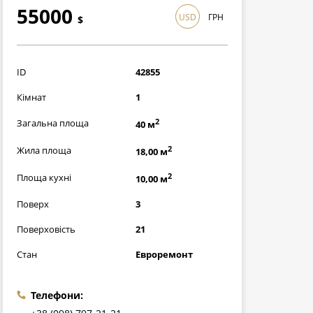
55000
USD
ГРН
$
1595000
грн
ID
42855
Кімнат
1
2
Загальна площа
40 м
2
Жила площа
18,00 м
2
Площа кухні
10,00 м
Поверх
3
Поверховість
21
Стан
Евроремонт
Телефони: