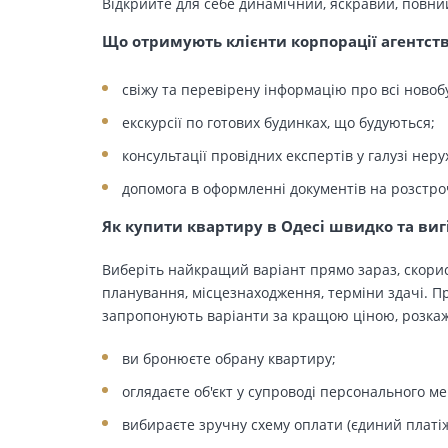
Відкрийте для себе динамічний, яскравий, повни
Що отримують клієнти корпорації агентст
свіжу та перевірену інформацію про всі новоб
екскурсії по готових будинках, що будуються;
консультації провідних експертів у галузі неру
допомога в оформленні документів на розстро
Як купити квартиру в Одесі швидко та виг
Виберіть найкращий варіант прямо зараз, скорис
планування, місцезнаходження, терміни здачі. Пр
запропонують варіанти за кращою ціною, розкажу
ви бронюєте обрану квартиру;
оглядаєте об'єкт у супроводі персонального м
вибираєте зручну схему оплати (єдиний платіж