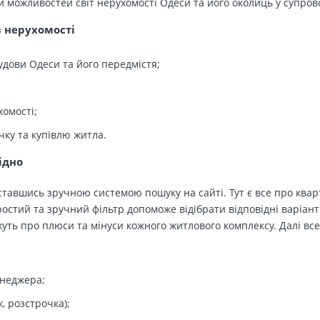
й можливостей світ нерухомості Одеси та його околиць у супров
в нерухомості
удови Одеси та його передмістя;
хомості;
чку та купівлю житла.
ідно
тавшись зручною системою пошуку на сайті. Тут є все про кварт
остий та зручний фільтр допоможе відібрати відповідні варіант
ть про плюси та мінуси кожного житлового комплексу. Далі все
енеджера;
, розстрочка);