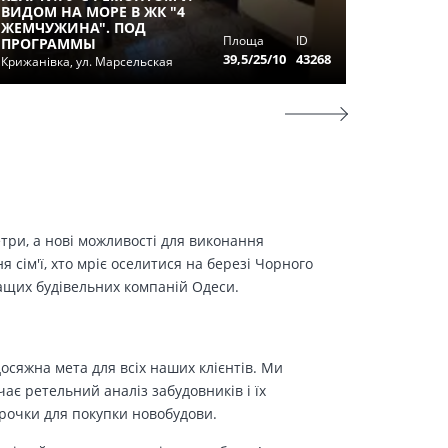
ВИДОМ НА МОРЕ В ЖК "4
КВАРТИ
ЖЕМЧУЖИНА". ПОД
ДЕРИБ
Площа
ID
ПРОГРАММЫ
Одесса, 
39,5/25/10
43268
Крижанівка, ул. Марсельская
(Европей
етри, а нові можливості для виконання
сім'ї, хто мріє оселитися на березі Чорного
ращих будівельних компаній Одеси.
осяжна мета для всіх наших клієнтів. Ми
є ретельний аналіз забудовників і їх
трочки для покупки новобудови.