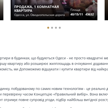
ПРОДАЖА, 1 КОМНАТНАЯ
Площа
ID
КВАРТИРА
40/15/11
43632
Одесса, ул. Овидиопольская дорога
вартири в будинках, що будуються Одеси - не просто квадратні м
ершу квартиру або розширює жилплощадь в очікуванні додавання 
ухомість, ми Допоможемо відшукати і купити квартири від найк
динку, побудованому по самих новим технологіям - це реально д
 перевірену часом Концепцію «Правильний вибір». Вона включа
т отримує повне супровід угоди, підбір найбільш вигідної розс