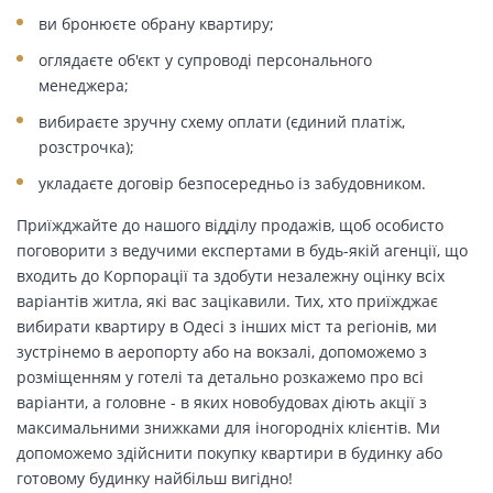
ви бронюєте обрану квартиру;
оглядаєте об'єкт у супроводі персонального
менеджера;
вибираєте зручну схему оплати (єдиний платіж,
розстрочка);
укладаєте договір безпосередньо із забудовником.
Приїжджайте до нашого відділу продажів, щоб особисто
поговорити з ведучими експертами в будь-якій агенції, що
входить до Корпорації та здобути незалежну оцінку всіх
варіантів житла, які вас зацікавили. Тих, хто приїжджає
вибирати квартиру в Одесі з інших міст та регіонів, ми
зустрінемо в аеропорту або на вокзалі, допоможемо з
розміщенням у готелі та детально розкажемо про всі
варіанти, а головне - в яких новобудовах діють акції з
максимальними знижками для іногородніх клієнтів. Ми
допоможемо здійснити покупку квартири в будинку або
готовому будинку найбільш вигідно!