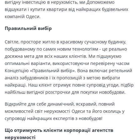
вигідну інвестицію в нерухомість, ми Допоможемо
відшукати і купити квартири від найкращих будівельних
компаній Одеси.
Правильний вибір
Світле, просторе житло в красивому сучасному будинку,
побудованому по самих новим технологіям - це реально
досяжна мета для всіх наших клієнтів. Ми підшукуємо
оптимальні варіанти, використовуючи перевірену часом
Концепцію «Правильний вибір». Вона включає ретельний
аналіз забудовників і їх пропозицій з метою вибрати
найкращі. Наш клієнт отримує повне супровід угоди, підбір
найбільш вигідної розстрочки для покупки новобудови.
Відкрийте для себе динамічний, яскравий, повний
можливостей світ нерухомості Одеси та його околиць у
супроводі найкращих експертів з новобудов!
Що отримують клієнти корпорації агентств
нерухомості