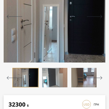
32300
USD
ГРН
$