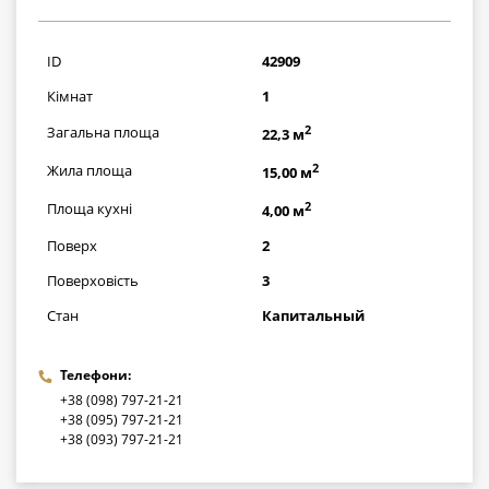
936700
грн
ID
42909
Кімнат
1
2
Загальна площа
22,3 м
2
Жила площа
15,00 м
2
Площа кухні
4,00 м
Поверх
2
Поверховість
3
Стан
Капитальный
Телефони:
+38 (098) 797-21-21
+38 (095) 797-21-21
+38 (093) 797-21-21