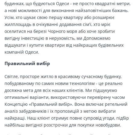
будинках, що будуються Одеси - не просто квадратні метри,
а нові можливості для виконання найзаповітніших бажань.
Усім, хто шукає свою першу квартиру або розширює
жилплощадь в очікуванні додавання сім'ї, хто мріє
оселитися на березі Чорного моря або хоче зробити
вигідну інвестицію в нерухомість, ми Допоможемо
відшукати і купити квартири від найкращих будівельних
компаній Одеси.
Правильний вибір
Світле, просторе житло в красивому сучасному будинку,
побудованому по самих новим технологіям - це реально
досяжна мета для всіх наших клієнтів. Ми підшукуємо
оптимальні варіанти, використовуючи перевірену часом
Концепцію «Правильний вибір». Вона включає ретельний
аналіз забудовників і їх пропозицій з метою вибрати
найкращі. Наш клієнт отримує повне супровід угоди, підбір
найбільш вигідної розстрочки для покупки новобудови.