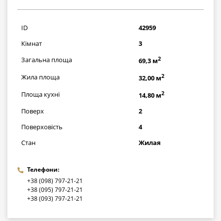
1595000
грн
ID
42959
Кімнат
3
2
Загальна площа
69,3 м
2
Жила площа
32,00 м
2
Площа кухні
14,80 м
Поверх
2
Поверховість
4
Стан
Жилая
Телефони:
+38 (098) 797-21-21
+38 (095) 797-21-21
+38 (093) 797-21-21