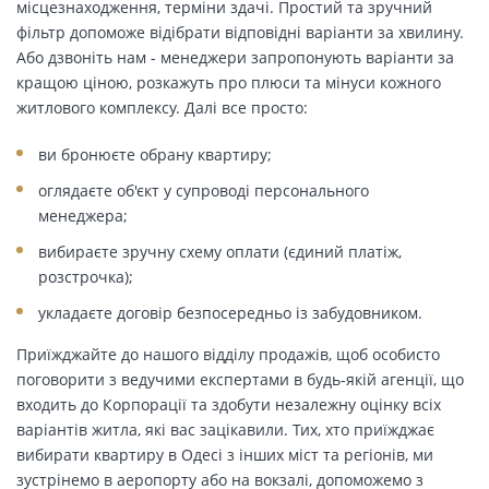
місцезнаходження, терміни здачі. Простий та зручний
фільтр допоможе відібрати відповідні варіанти за хвилину.
Або дзвоніть нам - менеджери запропонують варіанти за
кращою ціною, розкажуть про плюси та мінуси кожного
житлового комплексу. Далі все просто:
ви бронюєте обрану квартиру;
оглядаєте об'єкт у супроводі персонального
менеджера;
вибираєте зручну схему оплати (єдиний платіж,
розстрочка);
укладаєте договір безпосередньо із забудовником.
Приїжджайте до нашого відділу продажів, щоб особисто
поговорити з ведучими експертами в будь-якій агенції, що
входить до Корпорації та здобути незалежну оцінку всіх
варіантів житла, які вас зацікавили. Тих, хто приїжджає
вибирати квартиру в Одесі з інших міст та регіонів, ми
зустрінемо в аеропорту або на вокзалі, допоможемо з