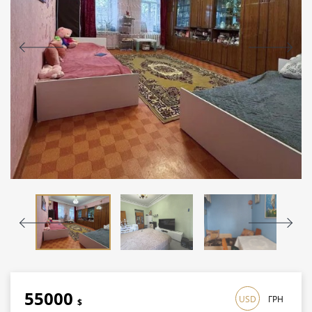
55000
USD
ГРН
$