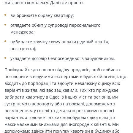
житлового комплексу. Далі все просто:
ви бронюєте обрану квартиру;
оглядаєте об'єкт у супроводі персонального
менеджера;
вибираєте зручну схему оплати (єдиний платіж,
розстрочка);
укладаєте договір безпосередньо із забудовником.
Приїжджайте до нашого відділу продажів, щоб особисто
поговорити з ведучими експертами в будь-якій агенції, що
входить до Корпорації та здобути незалежну оцінку всіх
варіантів житла, які вас зацікавили. Тих, хто приїжджає
вибирати квартиру в Одесі з інших міст та регіонів, ми
зустрінемо в аеропорту або на вокзалі, допоможемо з
розміщенням у готелі та детально розкажемо про всі
варіанти, а головне - в яких новобудовах діють акції з
максимальними знижками для іногородніх клієнтів. Ми
допоможемо здійснити покупку квартири в будинку або