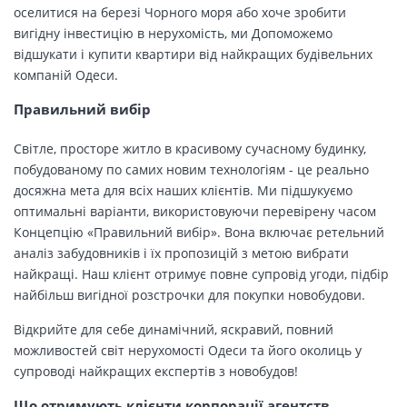
оселитися на березі Чорного моря або хоче зробити
вигідну інвестицію в нерухомість, ми Допоможемо
відшукати і купити квартири від найкращих будівельних
компаній Одеси.
Правильний вибір
Світле, просторе житло в красивому сучасному будинку,
побудованому по самих новим технологіям - це реально
досяжна мета для всіх наших клієнтів. Ми підшукуємо
оптимальні варіанти, використовуючи перевірену часом
Концепцію «Правильний вибір». Вона включає ретельний
аналіз забудовників і їх пропозицій з метою вибрати
найкращі. Наш клієнт отримує повне супровід угоди, підбір
найбільш вигідної розстрочки для покупки новобудови.
Відкрийте для себе динамічний, яскравий, повний
можливостей світ нерухомості Одеси та його околиць у
супроводі найкращих експертів з новобудов!
Що отримують клієнти корпорації агентств