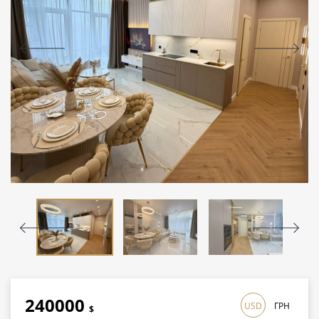
240000
USD
ГРН
$