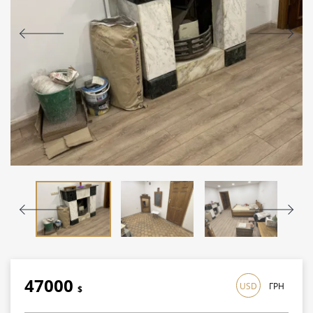
47000
USD
ГРН
$
1363000