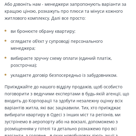
Або дзвоніть нам - менеджери запропонують варіанти за
кращою ціною, розкажуть про плюси та мінуси кожного
житлового комплексу. Далі все просто:
ви бронюєте обрану квартиру;
оглядаєте об'єкт у супроводі персонального
менеджера;
вибираєте зручну схему оплати (єдиний платіж,
розстрочка);
укладаєте договір безпосередньо із забудовником.
Приїжджайте до нашого відділу продажів, щоб особисто
поговорити з ведучими експертами в будь-якій агенції, що
входить до Корпорації та здобути незалежну оцінку всіх
варіантів житла, які вас зацікавили. Тих, хто приїжджає
вибирати квартиру в Одесі з інших міст та регіонів, ми
зустрінемо в аеропорту або на вокзалі, допоможемо з
розміщенням у готелі та детально розкажемо про всі
варіанти, а головне - в яких новобудовах діють акції з