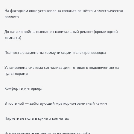
На фасадном окне установлена кованая решётка и электрическая
роллета
До начала войны выполнен капитальный ремонт (кроме одной
комнаты)
Полностью заменены коммуникации и электропроводка
Установлена система сигнализации, готовая к подключению на
пульт охраны
Комфорт и интерьер:
В гостиной — действующий мраморно-гранитный камин
Паркетные полы в кухне и комнатах
Все межкомнатные двери из натурального дуба