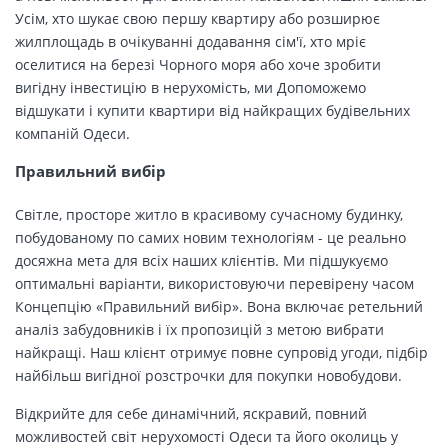
Усім, хто шукає свою першу квартиру або розширює
жилплощадь в очікуванні додавання сім'ї, хто мріє
оселитися на березі Чорного моря або хоче зробити
вигідну інвестицію в нерухомість, ми Допоможемо
відшукати і купити квартири від найкращих будівельних
компаній Одеси.
Правильний вибір
Світле, просторе житло в красивому сучасному будинку,
побудованому по самих новим технологіям - це реально
досяжна мета для всіх наших клієнтів. Ми підшукуємо
оптимальні варіанти, використовуючи перевірену часом
Концепцію «Правильний вибір». Вона включає ретельний
аналіз забудовників і їх пропозицій з метою вибрати
найкращі. Наш клієнт отримує повне супровід угоди, підбір
найбільш вигідної розстрочки для покупки новобудови.
Відкрийте для себе динамічний, яскравий, повний
можливостей світ нерухомості Одеси та його околиць у