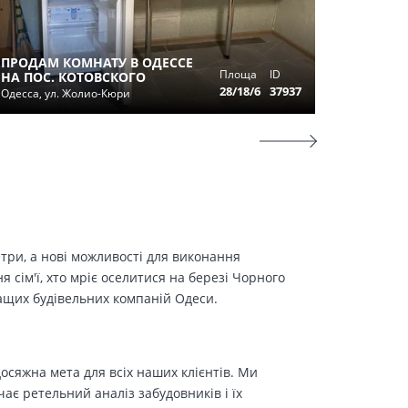
ПРОДАМ КОМНАТУ В ОДЕССЕ
1 КОМ.
Площа
ID
НА ПОС. КОТОВСКОГО
ТЫС.
28/18/6
37937
Одесса, ул. Жолио-Кюри
Одесса, у
етри, а нові можливості для виконання
сім'ї, хто мріє оселитися на березі Чорного
ращих будівельних компаній Одеси.
осяжна мета для всіх наших клієнтів. Ми
є ретельний аналіз забудовників і їх