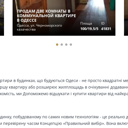
ПРОДАМ ДВЕ КОМНАТЫ В
КОММУНАЛЬНОЙ КВАРТИРЕ
В ОДЕССЕ
Площа
ID
Одесса, ул. Черноморского
100/19,5/5
41831
казачества
вартири в будинках, що будуються Одеси - не просто квадратні м
ершу квартиру або розширює жилплощадь в очікуванні додавання 
ухомість, ми Допоможемо відшукати і купити квартири від найк
динку, побудованому по самих новим технологіям - це реально д
 перевірену часом Концепцію «Правильний вибір». Вона включа