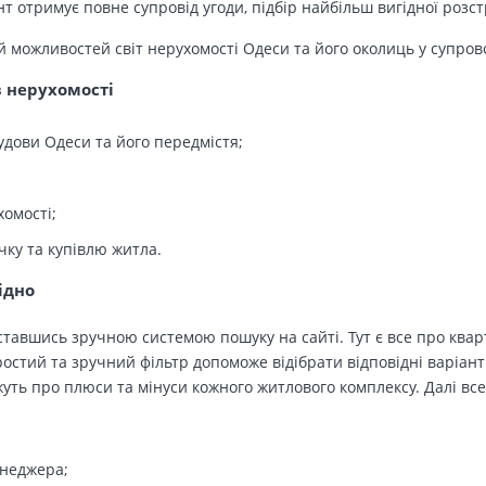
т отримує повне супровід угоди, підбір найбільш вигідної розс
й можливостей світ нерухомості Одеси та його околиць у супров
в нерухомості
удови Одеси та його передмістя;
хомості;
чку та купівлю житла.
ідно
тавшись зручною системою пошуку на сайті. Тут є все про кварт
остий та зручний фільтр допоможе відібрати відповідні варіант
ть про плюси та мінуси кожного житлового комплексу. Далі все
енеджера;