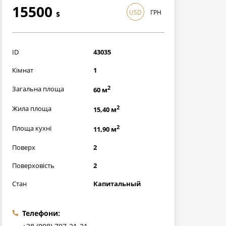
15500
USD
ГРН
$
449500
грн
ID
43035
Кімнат
1
2
Загальна площа
60 м
2
Жила площа
15,40 м
2
Площа кухні
11,90 м
Поверх
2
Поверховість
2
Стан
Капитальный
Телефони: