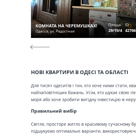
Площа
ID
КОМНАТА НА ЧЕРЕМУШКАХ!
29/19/4
42766
Одесса, ул. Радостная
НОВІ КВАРТИРИ В ОДЕСІ ТА ОБЛАСТІ
Для тисяч одеситів і тих, хто хоче ними стати, к
найзаповітніших бажань. Усім, хто шукає свою п
моря або хоче зробити вигідну інвестицію в нер
Правильний вибір
Світле, просторе житло в красивому сучасному бу
підшукуємо оптимальні варіанти, використовуючи