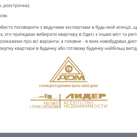
, розстрочка);
ком.
бисто поговорити з ведучими експертами в будь-якій агенції, щ
Тих, хто приїжджає вибирати квартиру в Одесі з інших міст та рег
озкажемо про всі варіанти, а головне - в яких новобудовах дію
окупку квартири в будинку або готовому будинку найбільш вигід