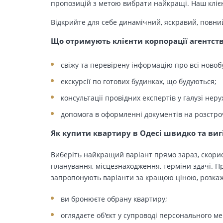
пропозицій з метою вибрати найкращі. Наш клієн
Відкрийте для себе динамічний, яскравий, повни
Що отримують клієнти корпорації агентст
свіжу та перевірену інформацію про всі новоб
екскурсії по готових будинках, що будуються;
консультації провідних експертів у галузі неру
допомога в оформленні документів на розстро
Як купити квартиру в Одесі швидко та виг
Виберіть найкращий варіант прямо зараз, скорис
планування, місцезнаходження, терміни здачі. Пр
запропонують варіанти за кращою ціною, розкажу
ви бронюєте обрану квартиру;
оглядаєте об'єкт у супроводі персонального м