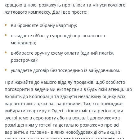
кращою ціною, розкажуть про плюси та мінуси кожного
житлового комплексу. Далі все просто:
ви бронюєте обрану квартиру;
оглядаєте об'єкт у супроводі персонального
менеджера;
вибираєте зручну схему оплати (єдиний платіж,
розстрочка);
укладаєте договір безпосередньо із забудовником.
Приїжджайте до нашого відділу продажів, щоб особисто
поговорити з ведучими експертами в будь-якій агенції, що
входить до Корпорації та здобути незалежну оцінку всіх
варіантів житла, які вас зацікавили. Тих, хто приїжджає
вибирати квартиру в Одесі з інших міст та регіонів, ми
зустрінемо в аеропорту або на вокзалі, допоможемо з
розміщенням у готелі та детально розкажемо про всі
варіанти, а головне - в яких новобудовах діють акції з