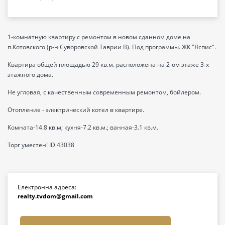
1-комнатную квартиру с ремонтом в новом сданном доме на
п.Котовского (р-н Суворовской Таврии В). Под программы. ЖК "Яспис".
Квартира общей площадью 29 кв.м. расположена на 2-ом этаже 3-х
этажного дома.
Не угловая, с качественным современным ремонтом, бойлером.
Отопление - электрический котел в квартире.
Комната-14.8 кв.м; кухня-7.2 кв.м.; ванная-3.1 кв.м.
Торг уместен! ID 43038
Електронна адреса:
realty.tvdom@gmail.com