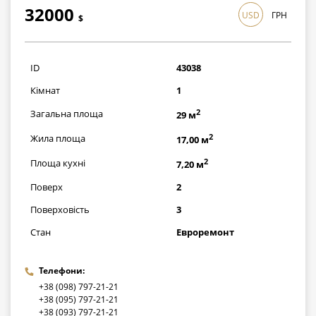
32000
USD
ГРН
$
928000
грн
ID
43038
Кімнат
1
2
Загальна площа
29 м
2
Жила площа
17,00 м
2
Площа кухні
7,20 м
Поверх
2
Поверховість
3
Стан
Евроремонт
Телефони:
+38 (098) 797-21-21
+38 (095) 797-21-21
+38 (093) 797-21-21