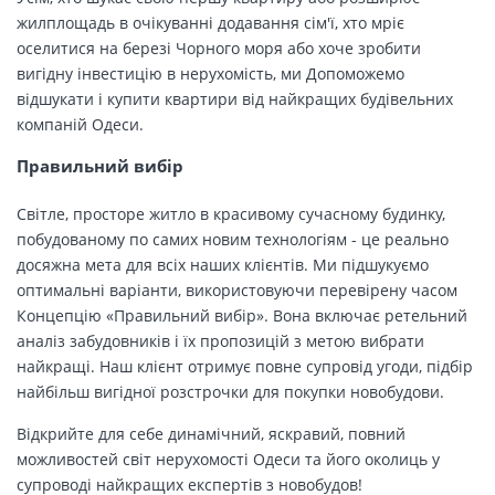
жилплощадь в очікуванні додавання сім'ї, хто мріє
оселитися на березі Чорного моря або хоче зробити
вигідну інвестицію в нерухомість, ми Допоможемо
відшукати і купити квартири від найкращих будівельних
компаній Одеси.
Правильний вибір
Світле, просторе житло в красивому сучасному будинку,
побудованому по самих новим технологіям - це реально
досяжна мета для всіх наших клієнтів. Ми підшукуємо
оптимальні варіанти, використовуючи перевірену часом
Концепцію «Правильний вибір». Вона включає ретельний
аналіз забудовників і їх пропозицій з метою вибрати
найкращі. Наш клієнт отримує повне супровід угоди, підбір
найбільш вигідної розстрочки для покупки новобудови.
Відкрийте для себе динамічний, яскравий, повний
можливостей світ нерухомості Одеси та його околиць у
супроводі найкращих експертів з новобудов!