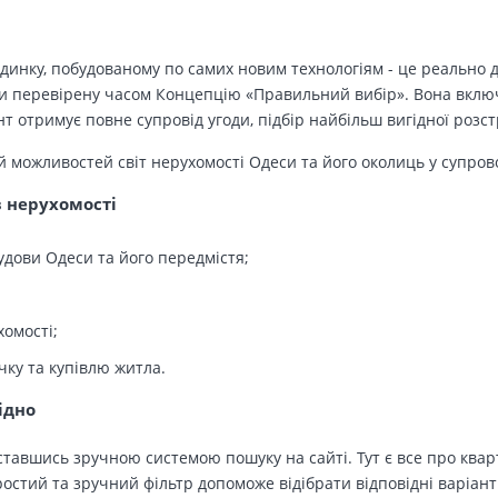
динку, побудованому по самих новим технологіям - це реально д
 перевірену часом Концепцію «Правильний вибір». Вона включа
т отримує повне супровід угоди, підбір найбільш вигідної розс
й можливостей світ нерухомості Одеси та його околиць у супров
в нерухомості
удови Одеси та його передмістя;
хомості;
чку та купівлю житла.
ідно
тавшись зручною системою пошуку на сайті. Тут є все про кварт
остий та зручний фільтр допоможе відібрати відповідні варіант