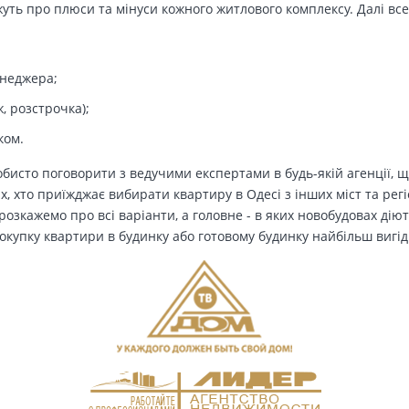
ть про плюси та мінуси кожного житлового комплексу. Далі все
енеджера;
, розстрочка);
ком.
бисто поговорити з ведучими експертами в будь-якій агенції, щ
Тих, хто приїжджає вибирати квартиру в Одесі з інших міст та рег
озкажемо про всі варіанти, а головне - в яких новобудовах дію
окупку квартири в будинку або готовому будинку найбільш вигід