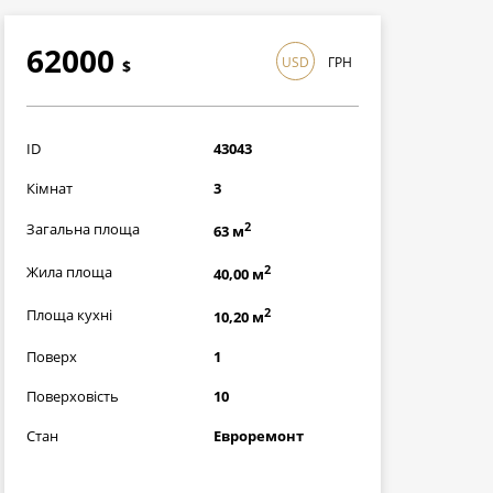
62000
USD
ГРН
$
1798000
грн
ID
43043
Кімнат
3
2
Загальна площа
63 м
2
Жила площа
40,00 м
2
Площа кухні
10,20 м
Поверх
1
Поверховість
10
Стан
Евроремонт