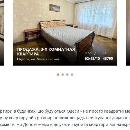
ПРОДАЖА, 3-Х КОМНАТНАЯ
Площа
ID
КВАРТИРА
62/43/10
43795
Одесса, ул. Марсельская
вартири в будинках, що будуються Одеси - не просто квадратні м
ершу квартиру або розширює жилплощадь в очікуванні додавання 
ухомість, ми Допоможемо відшукати і купити квартири від найк