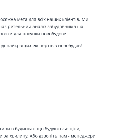
осяжна мета для всіх наших клієнтів. Ми
є ретельний аналіз забудовників і їх
трочки для покупки новобудови.
оді найкращих експертів з новобудов!
ири в будинках, що будуються: ціни,
и за хвилину. Або дзвоніть нам - менеджери