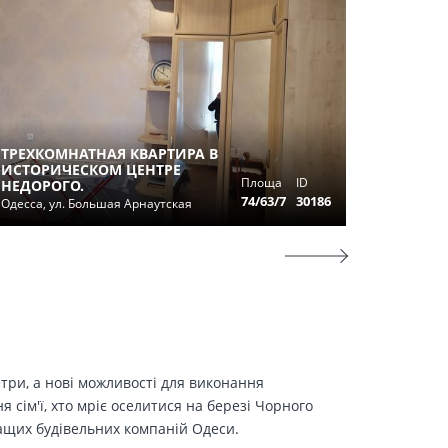
ТРЕХКОМНАТНАЯ КВАРТИРА В
ИСТОРИЧЕСКОМ ЦЕНТРЕ
3Х КОМ
Площа
ID
НЕДОРОГО.
ТАИРОВ
74/63/7
30186
Одесса, ул. Большая Арнаутская
Одесса, у
етри, а нові можливості для виконання
сім'ї, хто мріє оселитися на березі Чорного
ращих будівельних компаній Одеси.