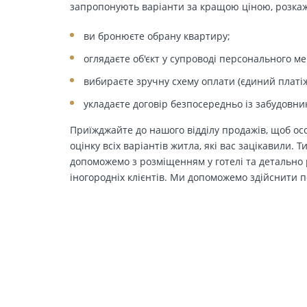
запропонують варіанти за кращою ціною, розкажу
ви бронюєте обрану квартиру;
оглядаєте об'єкт у супроводі персонального м
вибираєте зручну схему оплати (єдиний платіж
укладаєте договір безпосередньо із забудовни
Приїжджайте до нашого відділу продажів, щоб осо
оцінку всіх варіантів житла, які вас зацікавили. 
допоможемо з розміщенням у готелі та детально р
іногородніх клієнтів. Ми допоможемо здійснити п