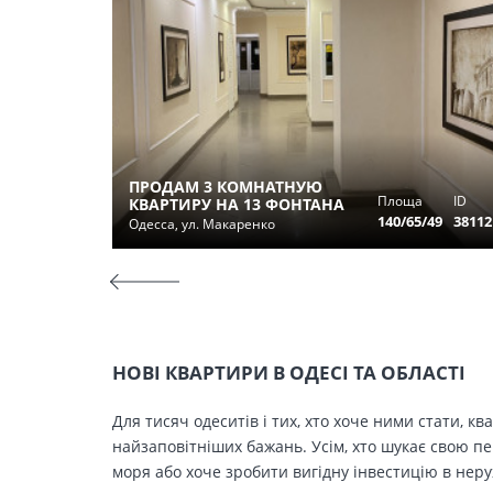
ПРОДАМ 3 КОМНАТНУЮ
Площа
ID
КВАРТИРУ НА 13 ФОНТАНА
140/65/49
38112
Одесса, ул. Макаренко
НОВІ КВАРТИРИ В ОДЕСІ ТА ОБЛАСТІ
Для тисяч одеситів і тих, хто хоче ними стати, к
найзаповітніших бажань. Усім, хто шукає свою п
моря або хоче зробити вигідну інвестицію в нер