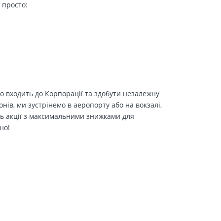
 просто:
о входить до Корпорації та здобути незалежну
іонів, ми зустрінемо в аеропорту або на вокзалі,
ть акції з максимальними знижками для
но!