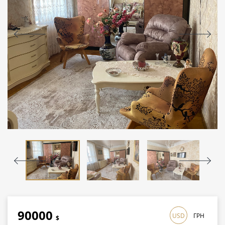
90000
USD
ГРН
$