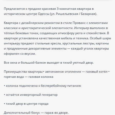
Предлагается к продаже красивая 3-комнатная квартира в
историческом центре Одессы (ул. Ришельевская / Базарная).
Квартира с дизайнерским ремонтом в стиле Прованс с элементами
классики и аристократической элегантности. Интерьер выполнен в
тёплых бежевых тонах, создающих атмосферу уюта и спокойствия. В
квартире установлена качественная мебель и техника. Особый шарм
интерьеру придают стильные кресла, хрустальные люстры, картины
и продуманные декоративные элементы — каждый уголок квартиры
оформлен со вкусом.
Все окна и большой балкон выходят в тихий уютный двор.
Преимущества квартиры:• автономное отопление — газовый котёл •
горячая вода — газовая колонка
• колонка подключена к бесперебойному питанию
• остаётся инверторный генератор
• тихий двор в центре города
Дополнительный бонус — гараж во дворе.