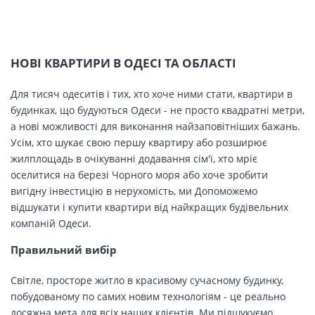
НОВІ КВАРТИРИ В ОДЕСІ ТА ОБЛАСТІ
Для тисяч одеситів і тих, хто хоче ними стати, квартири в
будинках, що будуються Одеси - не просто квадратні метри,
а нові можливості для виконання найзаповітніших бажань.
Усім, хто шукає свою першу квартиру або розширює
жилплощадь в очікуванні додавання сім'ї, хто мріє
оселитися на березі Чорного моря або хоче зробити
вигідну інвестицію в нерухомість, ми Допоможемо
відшукати і купити квартири від найкращих будівельних
компаній Одеси.
Правильний вибір
Світле, просторе житло в красивому сучасному будинку,
побудованому по самих новим технологіям - це реально
досяжна мета для всіх наших клієнтів. Ми підшукуємо