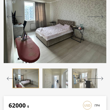
62000
USD
ГРН
$