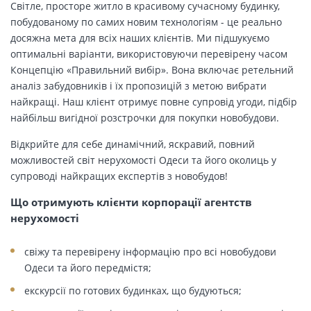
Світле, просторе житло в красивому сучасному будинку,
побудованому по самих новим технологіям - це реально
досяжна мета для всіх наших клієнтів. Ми підшукуємо
оптимальні варіанти, використовуючи перевірену часом
Концепцію «Правильний вибір». Вона включає ретельний
аналіз забудовників і їх пропозицій з метою вибрати
найкращі. Наш клієнт отримує повне супровід угоди, підбір
найбільш вигідної розстрочки для покупки новобудови.
Відкрийте для себе динамічний, яскравий, повний
можливостей світ нерухомості Одеси та його околиць у
супроводі найкращих експертів з новобудов!
Що отримують клієнти корпорації агентств
нерухомості
свіжу та перевірену інформацію про всі новобудови
Одеси та його передмістя;
екскурсії по готових будинках, що будуються;