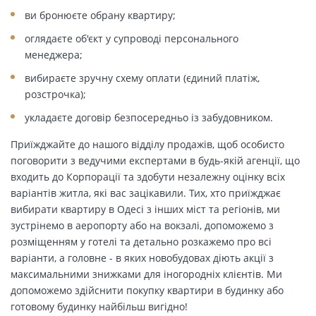
ви бронюєте обрану квартиру;
оглядаєте об'єкт у супроводі персонального
менеджера;
вибираєте зручну схему оплати (єдиний платіж,
розстрочка);
укладаєте договір безпосередньо із забудовником.
Приїжджайте до нашого відділу продажів, щоб особисто
поговорити з ведучими експертами в будь-якій агенції, що
входить до Корпорації та здобути незалежну оцінку всіх
варіантів житла, які вас зацікавили. Тих, хто приїжджає
вибирати квартиру в Одесі з інших міст та регіонів, ми
зустрінемо в аеропорту або на вокзалі, допоможемо з
розміщенням у готелі та детально розкажемо про всі
варіанти, а головне - в яких новобудовах діють акції з
максимальними знижками для іногородніх клієнтів. Ми
допоможемо здійснити покупку квартири в будинку або
готовому будинку найбільш вигідно!