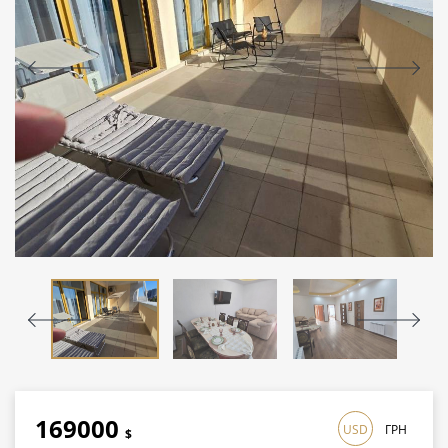
169000
USD
ГРН
$