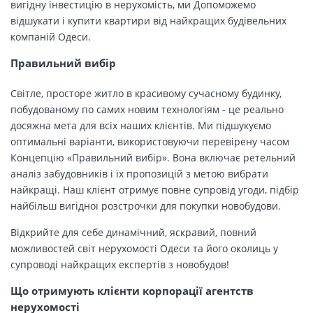
вигідну інвестицію в нерухомість, ми Допоможемо
відшукати і купити квартири від найкращих будівельних
компаній Одеси.
Правильний вибір
Світле, просторе житло в красивому сучасному будинку,
побудованому по самих новим технологіям - це реально
досяжна мета для всіх наших клієнтів. Ми підшукуємо
оптимальні варіанти, використовуючи перевірену часом
Концепцію «Правильний вибір». Вона включає ретельний
аналіз забудовників і їх пропозицій з метою вибрати
найкращі. Наш клієнт отримує повне супровід угоди, підбір
найбільш вигідної розстрочки для покупки новобудови.
Відкрийте для себе динамічний, яскравий, повний
можливостей світ нерухомості Одеси та його околиць у
супроводі найкращих експертів з новобудов!
Що отримують клієнти корпорації агентств
нерухомості