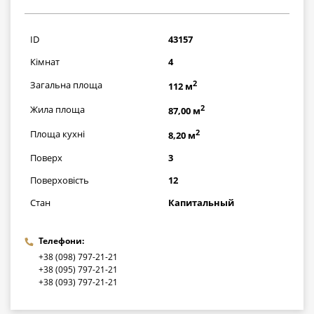
4901000
грн
ID
43157
Кімнат
4
2
Загальна площа
112 м
2
Жила площа
87,00 м
2
Площа кухні
8,20 м
Поверх
3
Поверховість
12
Стан
Капитальный
Телефони:
+38 (098) 797-21-21
+38 (095) 797-21-21
+38 (093) 797-21-21