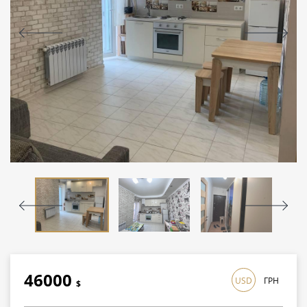
46000
USD
ГРН
$
1334000