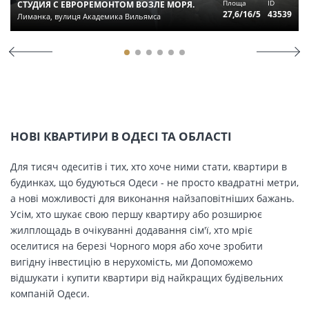
Площа
ID
СТУДИЯ С ЕВРОРЕМОНТОМ ВОЗЛЕ МОРЯ.
27,6/16/5
43539
Лиманка, вулиця Академика Вильямса
НОВІ КВАРТИРИ В ОДЕСІ ТА ОБЛАСТІ
Для тисяч одеситів і тих, хто хоче ними стати, квартири в
будинках, що будуються Одеси - не просто квадратні метри,
а нові можливості для виконання найзаповітніших бажань.
Усім, хто шукає свою першу квартиру або розширює
жилплощадь в очікуванні додавання сім'ї, хто мріє
оселитися на березі Чорного моря або хоче зробити
вигідну інвестицію в нерухомість, ми Допоможемо
відшукати і купити квартири від найкращих будівельних
компаній Одеси.