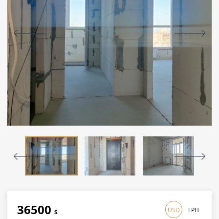
36500
USD
ГРН
$