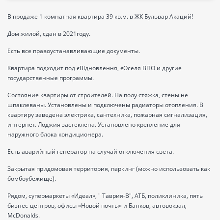
В продаже 1 комнатная квартира 39 кв.м. в ЖК Бульвар Акаций!
Дом жилой, сдан в 2021году.
Есть все правоустанавливающие документы.
Квартира подходит под єВідновлення, єОселя ВПО и другие
государственные программы.
Состояние квартиры от строителей. На полу стяжка, стены не
шпаклеваны. Установлены и подключены радиаторы отопления. В
квартиру заведена электрика, сантехника, пожарная сигнализация,
интернет. Лоджия застеклена. Установлено крепление для
наружного блока кондиционера.
Есть аварийный генератор на случай отключения света.
Закрытая придомовая территория, паркинг (можно использовать как
бомбоубежище).
Рядом, супермаркеты «Идеал», " Таврия-В", АТБ, поликлиника, пять
бизнес-центров, офисы «Новой почты» и Банков, автовокзал,
McDonalds.