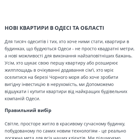
НОВІ КВАРТИРИ В ОДЕСІ ТА ОБЛАСТІ
Для тисяч одеситів і тих, хто хоче ними стати, квартири в
будинках, що будуються Одеси - не просто квадратні метри,
а нові можливості для виконання найзаповітніших бажань.
Усім, хто шукає свою першу квартиру або розширює
жилплощадь в очікуванні додавання сім'ї, хто мріє
оселитися на березі Чорного моря або хоче зробити
вигідну інвестицію в нерухомість, ми Допоможемо
відшукати і купити квартири від найкращих будівельних
компаній Одеси.
Правильний вибір
Світле, просторе житло в красивому сучасному будинку,
побудованому по самих новим технологіям - це реально
досяжна мета для всіх наших клієнтів. Ми підшукуємо