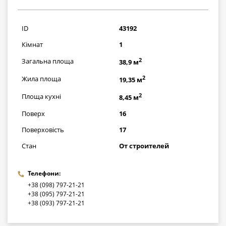
1058500
грн
ID
43192
Кімнат
1
2
Загальна площа
38,9 м
2
Жила площа
19,35 м
2
Площа кухні
8,45 м
Поверх
16
Поверховість
17
Стан
От строителей
Телефони:
+38 (098) 797-21-21
+38 (095) 797-21-21
+38 (093) 797-21-21