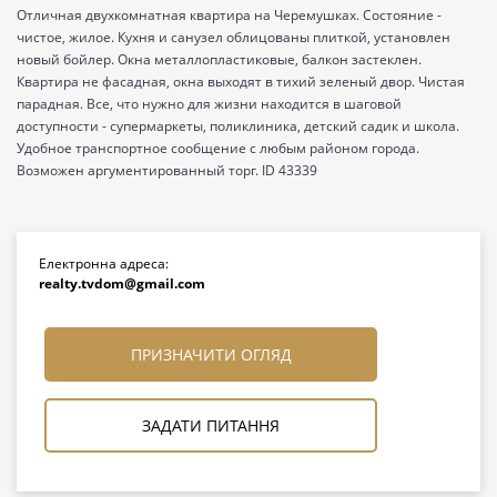
Отличная двухкомнатная квартира на Черемушках. Состояние -
чистое, жилое. Кухня и санузел облицованы плиткой, установлен
новый бойлер. Окна металлопластиковые, балкон застеклен.
Квартира не фасадная, окна выходят в тихий зеленый двор. Чистая
парадная. Все, что нужно для жизни находится в шаговой
доступности - супермаркеты, поликлиника, детский садик и школа.
Удобное транспортное сообщение с любым районом города.
Возможен аргументированный торг. ID 43339
Електронна адреса:
realty.tvdom@gmail.com
ПРИЗНАЧИТИ ОГЛЯД
ЗАДАТИ ПИТАННЯ