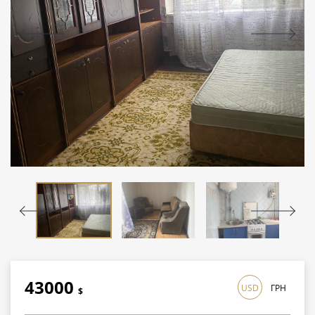
43000
USD
ГРН
$
1247000