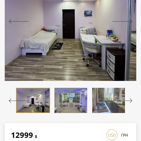
12999
USD
ГРН
$