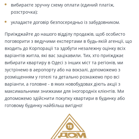
вибираєте зручну схему оплати (єдиний платіж,
розстрочка);
укладаєте договір безпосередньо із забудовником.
Приїжджайте до нашого відділу продажів, щоб особисто
поговорити з ведучими експертами в будь-якій агенції, що
входить до Корпорації та здобути незалежну оцінку всіх
варіантів житла, які вас зацікавили. Тих, хто приїжджає
вибирати квартиру в Одесі з інших міст та регіонів, ми
зустрінемо в аеропорту або на вокзалі, допоможемо з
розміщенням у готелі та детально розкажемо про всі
варіанти, а головне - в яких новобудовах діють акції з
максимальними знижками для іногородніх клієнтів. Ми
допоможемо здійснити покупку квартири в будинку або
готовому будинку найбільш вигідно!