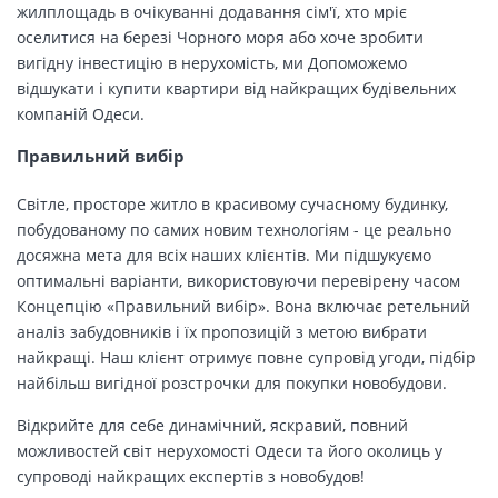
жилплощадь в очікуванні додавання сім'ї, хто мріє
оселитися на березі Чорного моря або хоче зробити
вигідну інвестицію в нерухомість, ми Допоможемо
відшукати і купити квартири від найкращих будівельних
компаній Одеси.
Правильний вибір
Світле, просторе житло в красивому сучасному будинку,
побудованому по самих новим технологіям - це реально
досяжна мета для всіх наших клієнтів. Ми підшукуємо
оптимальні варіанти, використовуючи перевірену часом
Концепцію «Правильний вибір». Вона включає ретельний
аналіз забудовників і їх пропозицій з метою вибрати
найкращі. Наш клієнт отримує повне супровід угоди, підбір
найбільш вигідної розстрочки для покупки новобудови.
Відкрийте для себе динамічний, яскравий, повний
можливостей світ нерухомості Одеси та його околиць у
супроводі найкращих експертів з новобудов!