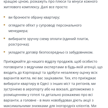
кращою ціною, розкажуть про плюси та мінуси кожного
житлового комплексу. Далі все просто:
ви бронюєте обрану квартиру;
оглядаєте об'єкт у супроводі персонального
менеджера;
вибираєте зручну схему оплати (єдиний платіж,
розстрочка);
укладаєте договір безпосередньо із забудовником.
Приїжджайте до нашого відділу продажів, щоб особисто
поговорити з ведучими експертами в будь-якій агенції, що
входить до Корпорації та здобути незалежну оцінку всіх
варіантів житла, які вас зацікавили. Тих, хто приїжджає
вибирати квартиру в Одесі з інших міст та регіонів, ми
зустрінемо в аеропорту або на вокзалі, допоможемо з
розміщенням у готелі та детально розкажемо про всі
варіанти, а головне - в яких новобудовах діють акції з
максимальними знижками для іногородніх клієнтів. Ми