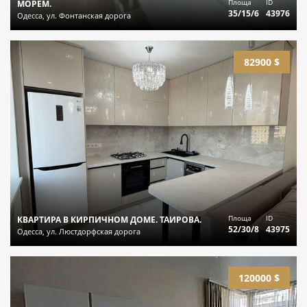
Площа
ID
МОРЕМ.
35/15/6
43976
Одесса, ул. Фонтанская дорога
82900 $
Площа
ID
КВАРТИРА В КИРПИЧНОМ ДОМЕ. ТАИРОВА.
52/30/8
43975
Одесса, ул. Люстдорфская дорога
120000 $