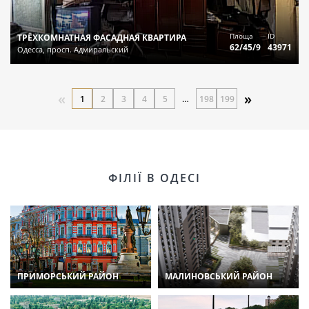
Площа
ID
ТРЁХКОМНАТНАЯ ФАСАДНАЯ КВАРТИРА
62/45/9
43971
Одесса, просп. Адмиральский
«
»
1
2
3
4
5
…
198
199
ФІЛІЇ В ОДЕСІ
ПРИМОРСЬКИЙ РАЙОН
МАЛИНОВСЬКИЙ РАЙОН