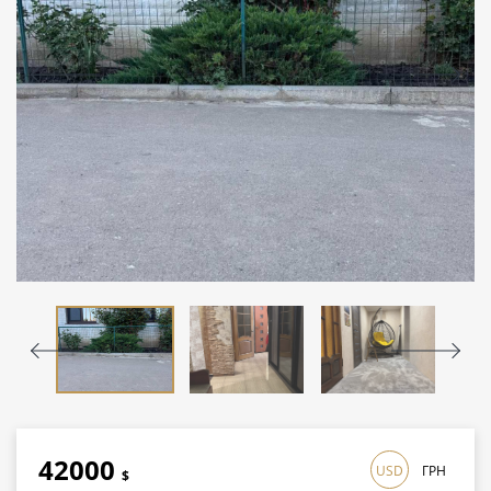
42000
USD
ГРН
$