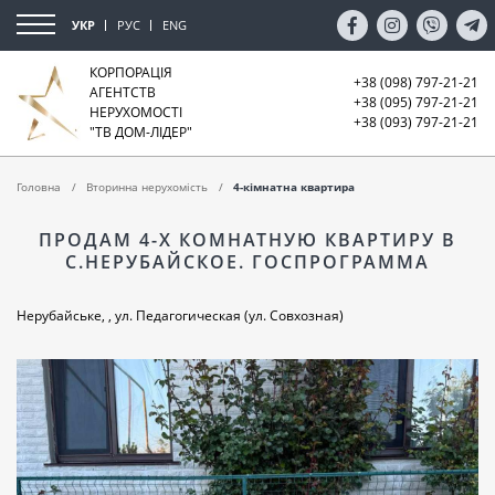
УКР
РУС
ENG
КОРПОРАЦІЯ
+38 (098) 797-21-21
АГЕНТСТВ
+38 (095) 797-21-21
НЕРУХОМОСТІ
+38 (093) 797-21-21
"ТВ ДОМ-ЛІДЕР"
Головна
Вторинна нерухомість
4-кімнатна квартира
ПРОДАМ 4-Х КОМНАТНУЮ КВАРТИРУ В
С.НЕРУБАЙСКОЕ. ГОСПРОГРАММА
Нерубайське, , ул. Педагогическая (ул. Совхозная)