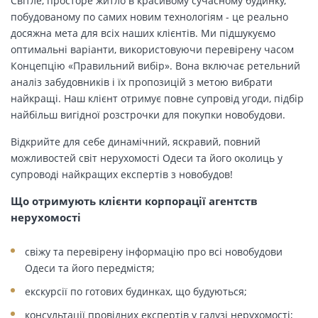
Світле, просторе житло в красивому сучасному будинку,
побудованому по самих новим технологіям - це реально
досяжна мета для всіх наших клієнтів. Ми підшукуємо
оптимальні варіанти, використовуючи перевірену часом
Концепцію «Правильний вибір». Вона включає ретельний
аналіз забудовників і їх пропозицій з метою вибрати
найкращі. Наш клієнт отримує повне супровід угоди, підбір
найбільш вигідної розстрочки для покупки новобудови.
Відкрийте для себе динамічний, яскравий, повний
можливостей світ нерухомості Одеси та його околиць у
супроводі найкращих експертів з новобудов!
Що отримують клієнти корпорації агентств
нерухомості
свіжу та перевірену інформацію про всі новобудови
Одеси та його передмістя;
екскурсії по готових будинках, що будуються;
консультації провідних експертів у галузі нерухомості;