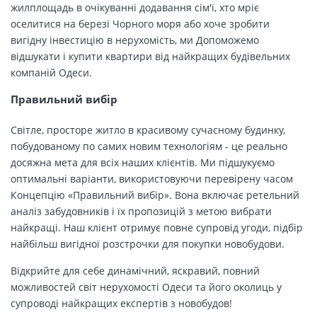
жилплощадь в очікуванні додавання сім'ї, хто мріє
оселитися на березі Чорного моря або хоче зробити
вигідну інвестицію в нерухомість, ми Допоможемо
відшукати і купити квартири від найкращих будівельних
компаній Одеси.
Правильний вибір
Світле, просторе житло в красивому сучасному будинку,
побудованому по самих новим технологіям - це реально
досяжна мета для всіх наших клієнтів. Ми підшукуємо
оптимальні варіанти, використовуючи перевірену часом
Концепцію «Правильний вибір». Вона включає ретельний
аналіз забудовників і їх пропозицій з метою вибрати
найкращі. Наш клієнт отримує повне супровід угоди, підбір
найбільш вигідної розстрочки для покупки новобудови.
Відкрийте для себе динамічний, яскравий, повний
можливостей світ нерухомості Одеси та його околиць у
супроводі найкращих експертів з новобудов!