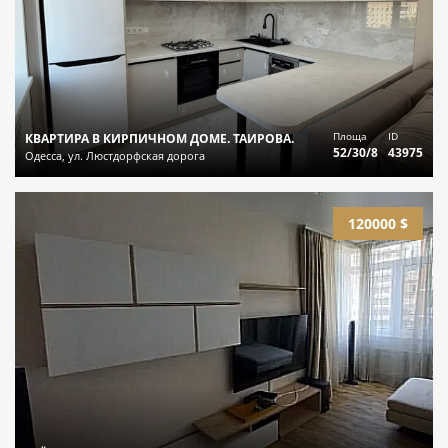
Площа
ID
КВАРТИРА В КИРПИЧНОМ ДОМЕ. ТАИРОВА.
52/30/8
43975
Одесса, ул. Люстдорфская дорога
120000 $