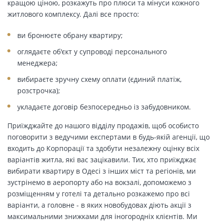
кращою ціною, розкажуть про плюси та мінуси кожного
житлового комплексу. Далі все просто:
ви бронюєте обрану квартиру;
оглядаєте об'єкт у супроводі персонального
менеджера;
вибираєте зручну схему оплати (єдиний платіж,
розстрочка);
укладаєте договір безпосередньо із забудовником.
Приїжджайте до нашого відділу продажів, щоб особисто
поговорити з ведучими експертами в будь-якій агенції, що
входить до Корпорації та здобути незалежну оцінку всіх
варіантів житла, які вас зацікавили. Тих, хто приїжджає
вибирати квартиру в Одесі з інших міст та регіонів, ми
зустрінемо в аеропорту або на вокзалі, допоможемо з
розміщенням у готелі та детально розкажемо про всі
варіанти, а головне - в яких новобудовах діють акції з
максимальними знижками для іногородніх клієнтів. Ми