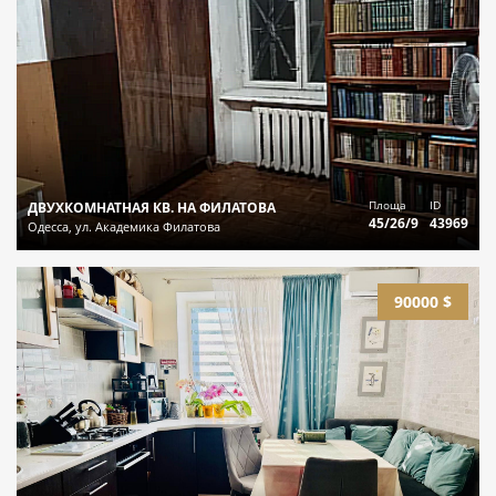
Площа
ID
ДВУХКОМНАТНАЯ КВ. НА ФИЛАТОВА
45/26/9
43969
Одесса, ул. Академика Филатова
90000 $