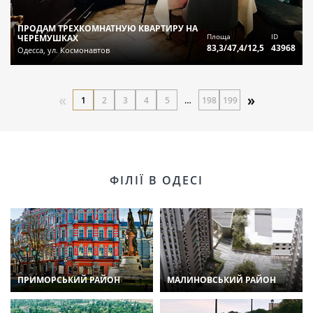
ПРОДАМ ТРЕХКОМНАТНУЮ КВАРТИРУ НА
Площа
ID
ЧЕРЕМУШКАХ
83,3/47,4/12,5
43968
Одесса, ул. Космонавтов
«
»
1
2
3
4
5
…
198
199
ФІЛІЇ В ОДЕСІ
ПРИМОРСЬКИЙ РАЙОН
МАЛИНОВСЬКИЙ РАЙОН