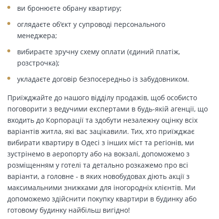
ви бронюєте обрану квартиру;
оглядаєте об'єкт у супроводі персонального
менеджера;
вибираєте зручну схему оплати (єдиний платіж,
розстрочка);
укладаєте договір безпосередньо із забудовником.
Приїжджайте до нашого відділу продажів, щоб особисто
поговорити з ведучими експертами в будь-якій агенції, що
входить до Корпорації та здобути незалежну оцінку всіх
варіантів житла, які вас зацікавили. Тих, хто приїжджає
вибирати квартиру в Одесі з інших міст та регіонів, ми
зустрінемо в аеропорту або на вокзалі, допоможемо з
розміщенням у готелі та детально розкажемо про всі
варіанти, а головне - в яких новобудовах діють акції з
максимальними знижками для іногородніх клієнтів. Ми
допоможемо здійснити покупку квартири в будинку або
готовому будинку найбільш вигідно!