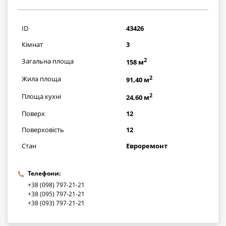
6090000
грн
ID
43426
Кімнат
3
2
Загальна площа
158 м
2
Жила площа
91,40 м
2
Площа кухні
24,60 м
Поверх
12
Поверховість
12
Стан
Евроремонт
Телефони:
+38 (098) 797-21-21
+38 (095) 797-21-21
+38 (093) 797-21-21