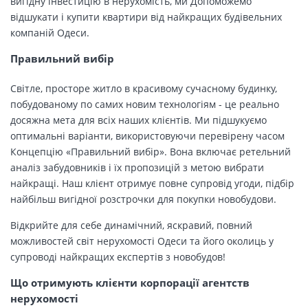
вигідну інвестицію в нерухомість, ми Допоможемо
відшукати і купити квартири від найкращих будівельних
компаній Одеси.
Правильний вибір
Світле, просторе житло в красивому сучасному будинку,
побудованому по самих новим технологіям - це реально
досяжна мета для всіх наших клієнтів. Ми підшукуємо
оптимальні варіанти, використовуючи перевірену часом
Концепцію «Правильний вибір». Вона включає ретельний
аналіз забудовників і їх пропозицій з метою вибрати
найкращі. Наш клієнт отримує повне супровід угоди, підбір
найбільш вигідної розстрочки для покупки новобудови.
Відкрийте для себе динамічний, яскравий, повний
можливостей світ нерухомості Одеси та його околиць у
супроводі найкращих експертів з новобудов!
Що отримують клієнти корпорації агентств
нерухомості