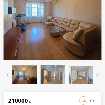
210000
USD
ГРН
$