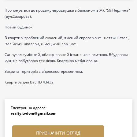
Пропонується до продажу євродвушка з балконом в ЖК "59 Перлина"
(вул.Сахарова).
Новий будинок.
В квартирі зроблений сучасний, якісний євроремонт - натяжні стелі,
італійські шпалери, німецький ламінат.
Санвузол суміжний, облицьований іспанською плиткою. Вбудована
кухня з побутовою технікою. Квартира мебльована.
Закрита територія з відеоспостереженням.
Квартира для Вас! ID 43432
Електронна адреса:
realty.tvdom@gmail.com
ПРИЗНАЧИТИ ОГЛЯД