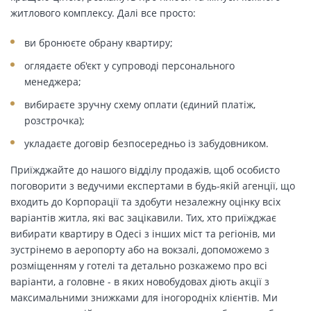
житлового комплексу. Далі все просто:
ви бронюєте обрану квартиру;
оглядаєте об'єкт у супроводі персонального
менеджера;
вибираєте зручну схему оплати (єдиний платіж,
розстрочка);
укладаєте договір безпосередньо із забудовником.
Приїжджайте до нашого відділу продажів, щоб особисто
поговорити з ведучими експертами в будь-якій агенції, що
входить до Корпорації та здобути незалежну оцінку всіх
варіантів житла, які вас зацікавили. Тих, хто приїжджає
вибирати квартиру в Одесі з інших міст та регіонів, ми
зустрінемо в аеропорту або на вокзалі, допоможемо з
розміщенням у готелі та детально розкажемо про всі
варіанти, а головне - в яких новобудовах діють акції з
максимальними знижками для іногородніх клієнтів. Ми