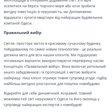
жилплощадь в очікуванні додавання сім'ї, хто мріє
оселитися на березі Чорного моря або хоче зробити
вигідну інвестицію в нерухомість, ми Допоможемо
відшукати і купити квартири від найкращих будівельних
компаній Одеси.
Правильний вибір
Світле, просторе житло в красивому сучасному будинку,
побудованому по самих новим технологіям - це реально
досяжна мета для всіх наших клієнтів. Ми підшукуємо
оптимальні варіанти, використовуючи перевірену часом
Концепцію «Правильний вибір». Вона включає ретельний
аналіз забудовників і їх пропозицій з метою вибрати
найкращі. Наш клієнт отримує повне супровід угоди, підбір
найбільш вигідної розстрочки для покупки новобудови.
Відкрийте для себе динамічний, яскравий, повний
можливостей світ нерухомості Одеси та його околиць у
супроводі найкращих експертів з новобудов!