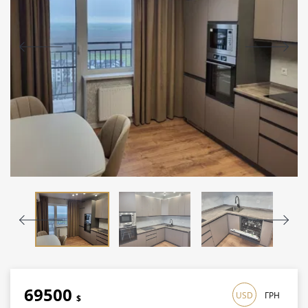
69500
USD
ГРН
$