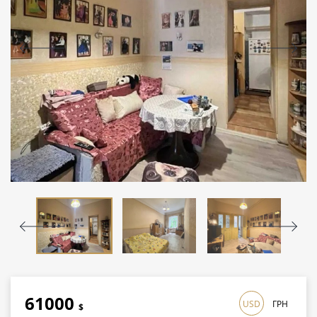
61000
USD
ГРН
$