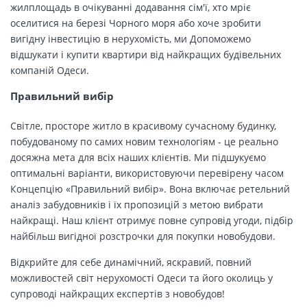
жилплощадь в очікуванні додавання сім'ї, хто мріє
оселитися на березі Чорного моря або хоче зробити
вигідну інвестицію в нерухомість, ми Допоможемо
відшукати і купити квартири від найкращих будівельних
компаній Одеси.
Правильний вибір
Світле, просторе житло в красивому сучасному будинку,
побудованому по самих новим технологіям - це реально
досяжна мета для всіх наших клієнтів. Ми підшукуємо
оптимальні варіанти, використовуючи перевірену часом
Концепцію «Правильний вибір». Вона включає ретельний
аналіз забудовників і їх пропозицій з метою вибрати
найкращі. Наш клієнт отримує повне супровід угоди, підбір
найбільш вигідної розстрочки для покупки новобудови.
Відкрийте для себе динамічний, яскравий, повний
можливостей світ нерухомості Одеси та його околиць у
супроводі найкращих експертів з новобудов!