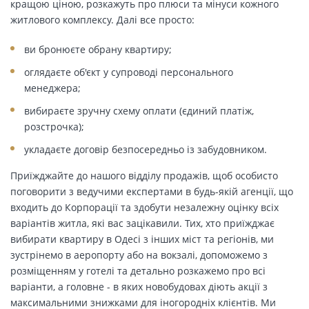
кращою ціною, розкажуть про плюси та мінуси кожного
житлового комплексу. Далі все просто:
ви бронюєте обрану квартиру;
оглядаєте об'єкт у супроводі персонального
менеджера;
вибираєте зручну схему оплати (єдиний платіж,
розстрочка);
укладаєте договір безпосередньо із забудовником.
Приїжджайте до нашого відділу продажів, щоб особисто
поговорити з ведучими експертами в будь-якій агенції, що
входить до Корпорації та здобути незалежну оцінку всіх
варіантів житла, які вас зацікавили. Тих, хто приїжджає
вибирати квартиру в Одесі з інших міст та регіонів, ми
зустрінемо в аеропорту або на вокзалі, допоможемо з
розміщенням у готелі та детально розкажемо про всі
варіанти, а головне - в яких новобудовах діють акції з
максимальними знижками для іногородніх клієнтів. Ми