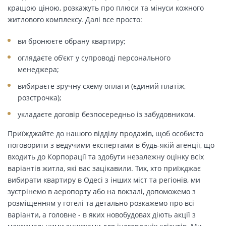
кращою ціною, розкажуть про плюси та мінуси кожного
житлового комплексу. Далі все просто:
ви бронюєте обрану квартиру;
оглядаєте об'єкт у супроводі персонального
менеджера;
вибираєте зручну схему оплати (єдиний платіж,
розстрочка);
укладаєте договір безпосередньо із забудовником.
Приїжджайте до нашого відділу продажів, щоб особисто
поговорити з ведучими експертами в будь-якій агенції, що
входить до Корпорації та здобути незалежну оцінку всіх
варіантів житла, які вас зацікавили. Тих, хто приїжджає
вибирати квартиру в Одесі з інших міст та регіонів, ми
зустрінемо в аеропорту або на вокзалі, допоможемо з
розміщенням у готелі та детально розкажемо про всі
варіанти, а головне - в яких новобудовах діють акції з