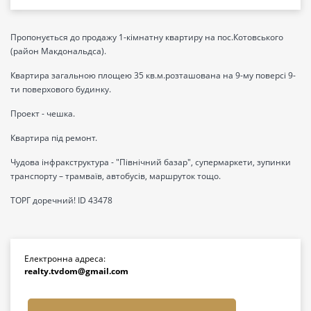
Пропонується до продажу 1-кімнатну квартиру на пос.Котовського
(район Макдональдса).
Квартира загальною площею 35 кв.м.розташована на 9-му поверсі 9-
ти поверхового будинку.
Проект - чешка.
Квартира під ремонт.
Чудова інфракструктура - "Північний базар", супермаркети, зупинки
транспорту – трамваїв, автобусів, маршруток тощо.
ТОРГ доречний! ID 43478
Електронна адреса:
realty.tvdom@gmail.com