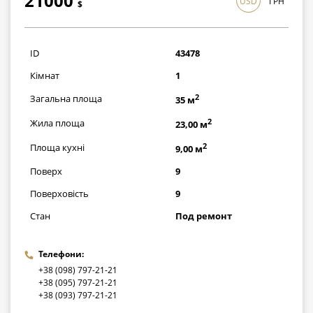
21000
USD
ГРН
$
609000
грн
ID
43478
Кімнат
1
2
Загальна площа
35 м
2
Жила площа
23,00 м
2
Площа кухні
9,00 м
Поверх
9
Поверховість
9
Стан
Под ремонт
Телефони:
+38 (098) 797-21-21
+38 (095) 797-21-21
+38 (093) 797-21-21