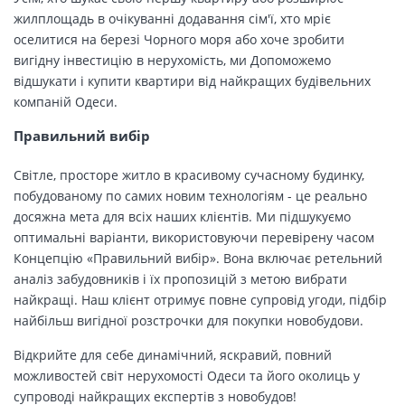
жилплощадь в очікуванні додавання сім'ї, хто мріє
оселитися на березі Чорного моря або хоче зробити
вигідну інвестицію в нерухомість, ми Допоможемо
відшукати і купити квартири від найкращих будівельних
компаній Одеси.
Правильний вибір
Світле, просторе житло в красивому сучасному будинку,
побудованому по самих новим технологіям - це реально
досяжна мета для всіх наших клієнтів. Ми підшукуємо
оптимальні варіанти, використовуючи перевірену часом
Концепцію «Правильний вибір». Вона включає ретельний
аналіз забудовників і їх пропозицій з метою вибрати
найкращі. Наш клієнт отримує повне супровід угоди, підбір
найбільш вигідної розстрочки для покупки новобудови.
Відкрийте для себе динамічний, яскравий, повний
можливостей світ нерухомості Одеси та його околиць у
супроводі найкращих експертів з новобудов!