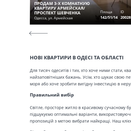
ПРОДАМ 3-Х КОМНАТНУЮ
КВАРТИРУ АРМЕЙСКАЯ/
Площа
ID
ПРОСПЕКТ ШЕВЧЕНКА
142/51/14
20028
Одесса, ул. Армейская
НОВІ КВАРТИРИ В ОДЕСІ ТА ОБЛАСТІ
Для тисяч одеситів і тих, хто хоче ними стати, к
найзаповітніших бажань. Усім, хто шукає свою п
моря або хоче зробити вигідну інвестицію в нер
Правильний вибір
Світле, просторе житло в красивому сучасному бу
підшукуємо оптимальні варіанти, використовуючи
пропозицій з метою вибрати найкращі. Наш клієн