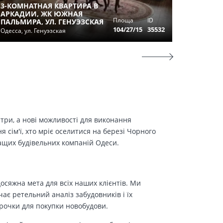
3-КОМНАТНАЯ КВАРТИРА В
4-Х КО
АРКАДИИ, ЖК ЮЖНАЯ
ИСТОРИ
Площа
ID
ПАЛЬМИРА, УЛ. ГЕНУЭЗСКАЯ
ОДЕСС
104/27/15
35532
Одесса, ул. Генуэзская
Одесса, у
етри, а нові можливості для виконання
сім'ї, хто мріє оселитися на березі Чорного
ращих будівельних компаній Одеси.
осяжна мета для всіх наших клієнтів. Ми
є ретельний аналіз забудовників і їх
трочки для покупки новобудови.