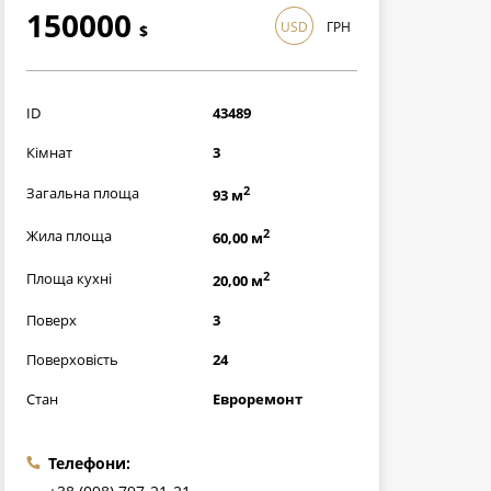
150000
USD
ГРН
$
4350000
грн
ID
43489
Кімнат
3
2
Загальна площа
93 м
2
Жила площа
60,00 м
2
Площа кухні
20,00 м
Поверх
3
Поверховість
24
Стан
Евроремонт
Телефони: