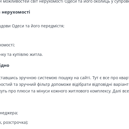
й можливостей світ нерухомості Одеси та його околиць у супров
в нерухомості
удови Одеси та його передмістя;
хомості;
чку та купівлю житла.
ідно
тавшись зручною системою пошуку на сайті. Тут є все про кварт
остий та зручний фільтр допоможе відібрати відповідні варіант
ть про плюси та мінуси кожного житлового комплексу. Далі все
енеджера;
, розстрочка);