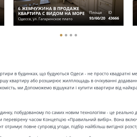
6 ЖЕМЧУЖИНА В ПРОДАЖЕ
Площа
ID
КВАРТИРА С ВИДОМ НА МОРЕ
93/60/20
43666
Одесса, ул. Гагаринское плато
вартири в будинках, що будуються Одеси - не просто квадратні м
ершу квартиру або розширює жилплощадь в очікуванні додавання 
ухомість, ми Допоможемо відшукати і купити квартири від найк
динку, побудованому по самих новим технологіям - це реально д
 перевірену часом Концепцію «Правильний вибір». Вона включа
т отримує повне супровід угоди, підбір найбільш вигідної розс