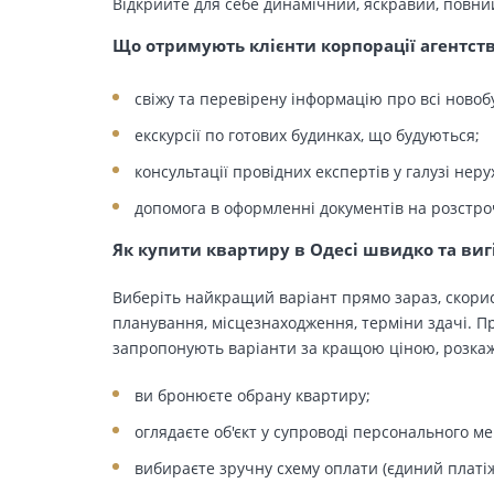
Відкрийте для себе динамічний, яскравий, повни
Що отримують клієнти корпорації агентст
свіжу та перевірену інформацію про всі новоб
екскурсії по готових будинках, що будуються;
консультації провідних експертів у галузі неру
допомога в оформленні документів на розстро
Як купити квартиру в Одесі швидко та виг
Виберіть найкращий варіант прямо зараз, скорис
планування, місцезнаходження, терміни здачі. Пр
запропонують варіанти за кращою ціною, розкажу
ви бронюєте обрану квартиру;
оглядаєте об'єкт у супроводі персонального м
вибираєте зручну схему оплати (єдиний платіж