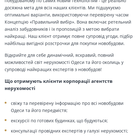
побудованому по самих новим технологіям - це реально
досяжна мета для всіх наших клієнтів. Ми підшукуємо
оптимальні варіанти, використовуючи перевірену часом
Концепцію «Правильний вибір». Вона включає ретельний
аналіз забудовників і їх пропозицій з метою вибрати
найкращі. Наш клієнт отримує повне супровід угоди, підбір
найбільш вигідної розстрочки для покупки новобудови.
Відкрийте для себе динамічний, яскравий, повний
можливостей світ нерухомості Одеси та його околиць у
супроводі найкращих експертів з новобудов!
Що отримують клієнти корпорації агентств
нерухомості
свіжу та перевірену інформацію про всі новобудови
Одеси та його передмістя;
екскурсії по готових будинках, що будуються;
консультації провідних експертів у галузі нерухомості;