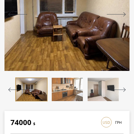
74000
USD
ГРН
$
2146000