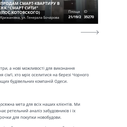
ПРОДАМ СМАРТ-КВАРТИРУ В
ЖК "СМАРТ СИТИ"
ПРОДАМ
Площа
ID
(ПОС.КОТОВСКОГО)
РЕМОНТ
21/19/2
35270
Крижанівка, ул. Генерала Бочарова
Одесса, у
етри, а нові можливості для виконання
сім'ї, хто мріє оселитися на березі Чорного
ращих будівельних компаній Одеси.
осяжна мета для всіх наших клієнтів. Ми
є ретельний аналіз забудовників і їх
трочки для покупки новобудови.