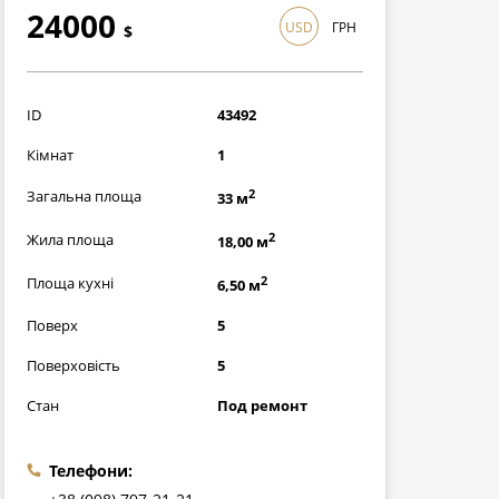
24000
USD
ГРН
$
696000
грн
ID
43492
Кімнат
1
2
Загальна площа
33 м
2
Жила площа
18,00 м
2
Площа кухні
6,50 м
Поверх
5
Поверховість
5
Стан
Под ремонт
Телефони: