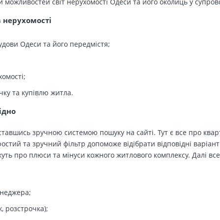
й можливостей світ нерухомості Одеси та його околиць у супров
в нерухомості
удови Одеси та його передмістя;
хомості;
чку та купівлю житла.
ідно
тавшись зручною системою пошуку на сайті. Тут є все про кварт
остий та зручний фільтр допоможе відібрати відповідні варіант
ть про плюси та мінуси кожного житлового комплексу. Далі все
енеджера;
, розстрочка);