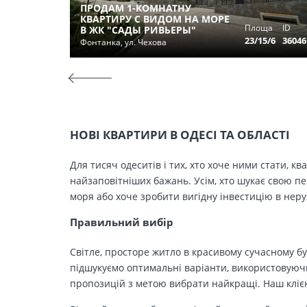
ПРОДАМ 1-КОМНАТНУ
КВАРТИРУ С ВИДОМ НА МОРЕ
Площа
ID
В ЖК "САДЫ РИВЬЕРЫ"
23/15/6
36046
Фонтанка, ул. Чехова
НОВІ КВАРТИРИ В ОДЕСІ ТА ОБЛАСТІ
Для тисяч одеситів і тих, хто хоче ними стати, к
найзаповітніших бажань. Усім, хто шукає свою п
моря або хоче зробити вигідну інвестицію в нер
Правильний вибір
Світле, просторе житло в красивому сучасному бу
підшукуємо оптимальні варіанти, використовуючи
пропозицій з метою вибрати найкращі. Наш клієн