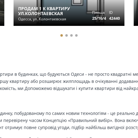
ПРОДАМ 1 К КВАРТИРУ
Площа
ID
УЛ.КОЛОНТАЕВСКАЯ
25/16/4
42440
Одесса, ул. Колонтаевская
вартири в будинках, що будуються Одеси - не просто квадратні м
ершу квартиру або розширює жилплощадь в очікуванні додавання 
ухомість, ми Допоможемо відшукати і купити квартири від найк
динку, побудованому по самих новим технологіям - це реально д
 перевірену часом Концепцію «Правильний вибір». Вона включа
т отримує повне супровід угоди, підбір найбільш вигідної розс