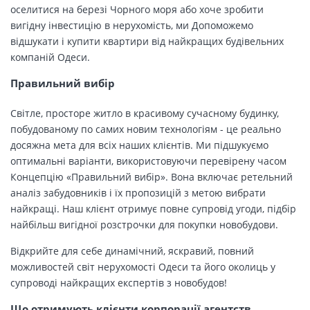
оселитися на березі Чорного моря або хоче зробити
вигідну інвестицію в нерухомість, ми Допоможемо
відшукати і купити квартири від найкращих будівельних
компаній Одеси.
Правильний вибір
Світле, просторе житло в красивому сучасному будинку,
побудованому по самих новим технологіям - це реально
досяжна мета для всіх наших клієнтів. Ми підшукуємо
оптимальні варіанти, використовуючи перевірену часом
Концепцію «Правильний вибір». Вона включає ретельний
аналіз забудовників і їх пропозицій з метою вибрати
найкращі. Наш клієнт отримує повне супровід угоди, підбір
найбільш вигідної розстрочки для покупки новобудови.
Відкрийте для себе динамічний, яскравий, повний
можливостей світ нерухомості Одеси та його околиць у
супроводі найкращих експертів з новобудов!
Що отримують клієнти корпорації агентств