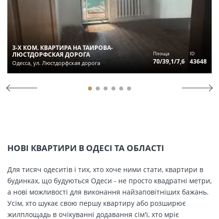
3-Х КОМ. КВАРТИРА НА ТАИРОВА-
Площа
ID
ЛЮСТДОРФСКАЯ ДОРОГА
70/39,1/7,6
43648
Одесса, ул. Люстдорфская дорога
НОВІ КВАРТИРИ В ОДЕСІ ТА ОБЛАСТІ
Для тисяч одеситів і тих, хто хоче ними стати, квартири в
будинках, що будуються Одеси - не просто квадратні метри,
а нові можливості для виконання найзаповітніших бажань.
Усім, хто шукає свою першу квартиру або розширює
жилплощадь в очікуванні додавання сім'ї, хто мріє