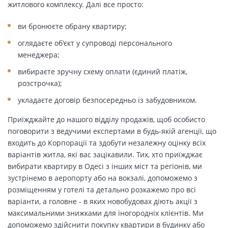
житлового комплексу. Далі все просто:
ви бронюєте обрану квартиру;
оглядаєте об'єкт у супроводі персонального
менеджера;
вибираєте зручну схему оплати (єдиний платіж,
розстрочка);
укладаєте договір безпосередньо із забудовником.
Приїжджайте до нашого відділу продажів, щоб особисто
поговорити з ведучими експертами в будь-якій агенції, що
входить до Корпорації та здобути незалежну оцінку всіх
варіантів житла, які вас зацікавили. Тих, хто приїжджає
вибирати квартиру в Одесі з інших міст та регіонів, ми
зустрінемо в аеропорту або на вокзалі, допоможемо з
розміщенням у готелі та детально розкажемо про всі
варіанти, а головне - в яких новобудовах діють акції з
максимальними знижками для іногородніх клієнтів. Ми
допоможемо здійснити покупку квартири в будинку або