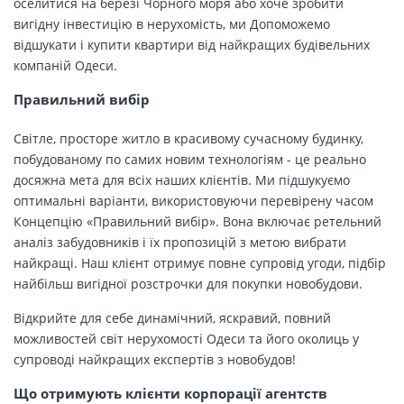
оселитися на березі Чорного моря або хоче зробити
вигідну інвестицію в нерухомість, ми Допоможемо
відшукати і купити квартири від найкращих будівельних
компаній Одеси.
Правильний вибір
Світле, просторе житло в красивому сучасному будинку,
побудованому по самих новим технологіям - це реально
досяжна мета для всіх наших клієнтів. Ми підшукуємо
оптимальні варіанти, використовуючи перевірену часом
Концепцію «Правильний вибір». Вона включає ретельний
аналіз забудовників і їх пропозицій з метою вибрати
найкращі. Наш клієнт отримує повне супровід угоди, підбір
найбільш вигідної розстрочки для покупки новобудови.
Відкрийте для себе динамічний, яскравий, повний
можливостей світ нерухомості Одеси та його околиць у
супроводі найкращих експертів з новобудов!
Що отримують клієнти корпорації агентств