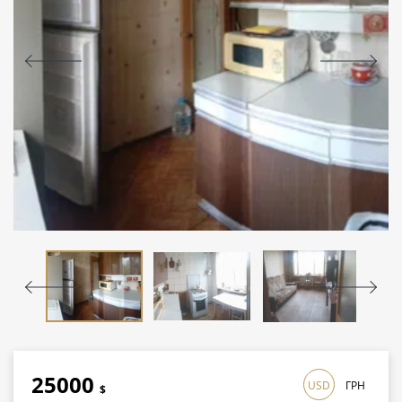
25000
USD
ГРН
$