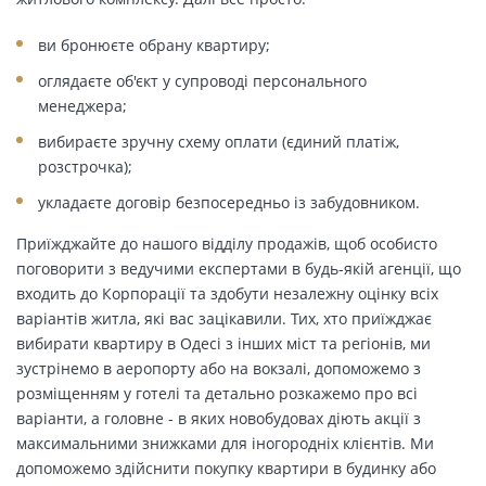
ви бронюєте обрану квартиру;
оглядаєте об'єкт у супроводі персонального
менеджера;
вибираєте зручну схему оплати (єдиний платіж,
розстрочка);
укладаєте договір безпосередньо із забудовником.
Приїжджайте до нашого відділу продажів, щоб особисто
поговорити з ведучими експертами в будь-якій агенції, що
входить до Корпорації та здобути незалежну оцінку всіх
варіантів житла, які вас зацікавили. Тих, хто приїжджає
вибирати квартиру в Одесі з інших міст та регіонів, ми
зустрінемо в аеропорту або на вокзалі, допоможемо з
розміщенням у готелі та детально розкажемо про всі
варіанти, а головне - в яких новобудовах діють акції з
максимальними знижками для іногородніх клієнтів. Ми
допоможемо здійснити покупку квартири в будинку або