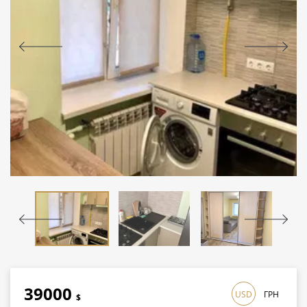
39000
USD
ГРН
$