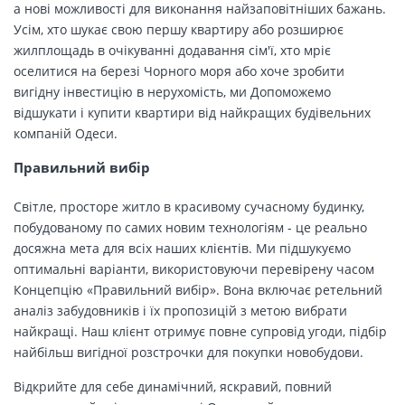
а нові можливості для виконання найзаповітніших бажань.
Усім, хто шукає свою першу квартиру або розширює
жилплощадь в очікуванні додавання сім'ї, хто мріє
оселитися на березі Чорного моря або хоче зробити
вигідну інвестицію в нерухомість, ми Допоможемо
відшукати і купити квартири від найкращих будівельних
компаній Одеси.
Правильний вибір
Світле, просторе житло в красивому сучасному будинку,
побудованому по самих новим технологіям - це реально
досяжна мета для всіх наших клієнтів. Ми підшукуємо
оптимальні варіанти, використовуючи перевірену часом
Концепцію «Правильний вибір». Вона включає ретельний
аналіз забудовників і їх пропозицій з метою вибрати
найкращі. Наш клієнт отримує повне супровід угоди, підбір
найбільш вигідної розстрочки для покупки новобудови.
Відкрийте для себе динамічний, яскравий, повний