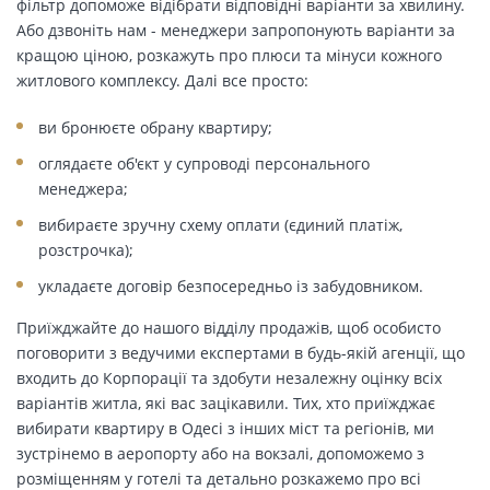
фільтр допоможе відібрати відповідні варіанти за хвилину.
Або дзвоніть нам - менеджери запропонують варіанти за
кращою ціною, розкажуть про плюси та мінуси кожного
житлового комплексу. Далі все просто:
ви бронюєте обрану квартиру;
оглядаєте об'єкт у супроводі персонального
менеджера;
вибираєте зручну схему оплати (єдиний платіж,
розстрочка);
укладаєте договір безпосередньо із забудовником.
Приїжджайте до нашого відділу продажів, щоб особисто
поговорити з ведучими експертами в будь-якій агенції, що
входить до Корпорації та здобути незалежну оцінку всіх
варіантів житла, які вас зацікавили. Тих, хто приїжджає
вибирати квартиру в Одесі з інших міст та регіонів, ми
зустрінемо в аеропорту або на вокзалі, допоможемо з
розміщенням у готелі та детально розкажемо про всі