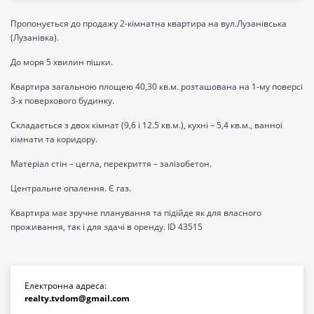
Пропонується до продажу 2-кімнатна квартира на вул.Лузанівська
(Лузанівка).
До моря 5 хвилин пішки.
Квартира загальною площею 40,30 кв.м. розташована на 1-му поверсі
3-х поверхового будинку.
Складається з двох кімнат (9,6 і 12.5 кв.м.), кухні – 5,4 кв.м., ванної
кімнати та коридору.
Матеріал стін – цегла, перекриття – залізобетон.
Центральне опалення. Є газ.
Квартира має зручне планування та підійде як для власного
проживання, так і для здачі в оренду. ID 43515
Електронна адреса:
realty.tvdom@gmail.com