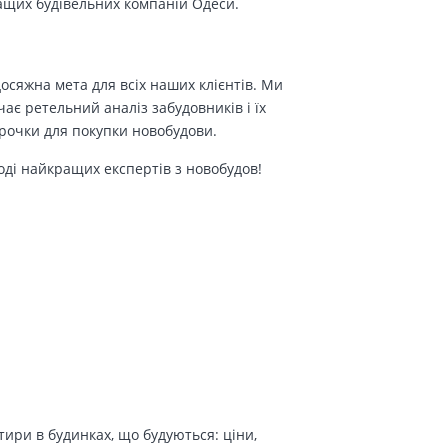
ращих будівельних компаній Одеси.
осяжна мета для всіх наших клієнтів. Ми
є ретельний аналіз забудовників і їх
трочки для покупки новобудови.
оді найкращих експертів з новобудов!
ири в будинках, що будуються: ціни,