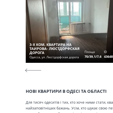
3-Х КОМ. КВАРТИРА НА
ТАИРОВА- ЛЮСТДОРФСКАЯ
Площа
ID
ДОРОГА
70/39,1/7,6
43648
Одесса, ул. Люстдорфская дорога
НОВІ КВАРТИРИ В ОДЕСІ ТА ОБЛАСТІ
Для тисяч одеситів і тих, хто хоче ними стати, к
найзаповітніших бажань. Усім, хто шукає свою п