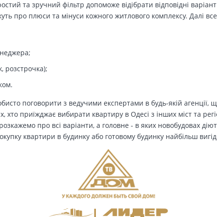
остий та зручний фільтр допоможе відібрати відповідні варіант
ть про плюси та мінуси кожного житлового комплексу. Далі все
енеджера;
, розстрочка);
ком.
бисто поговорити з ведучими експертами в будь-якій агенції, щ
Тих, хто приїжджає вибирати квартиру в Одесі з інших міст та рег
озкажемо про всі варіанти, а головне - в яких новобудовах дію
окупку квартири в будинку або готовому будинку найбільш вигід