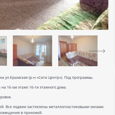
на ул.Крымская (р-н «Сити Центр»). Под программы.
на 16-ом этаже 16-ти этажного дома.
ровок.
ей. Все лоджии застеклены металлопластиковыми окнами.
 помещения в прихожей.