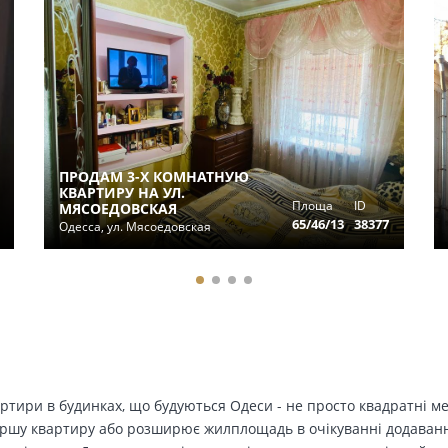
ПРОДАМ 3-Х КОМНАТНУЮ
КВАРТИРУ НА УЛ.
Площа
ID
МЯСОЕДОВСКАЯ
65/46/13
38377
Одесса, ул. Мясоедовская
вартири в будинках, що будуються Одеси - не просто квадратні м
ершу квартиру або розширює жилплощадь в очікуванні додавання 