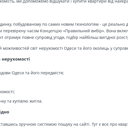
ухомість, ми Допоможемо відшукати і купити квартири від найк
динку, побудованому по самих новим технологіям - це реально д
 перевірену часом Концепцію «Правильний вибір». Вона включа
т отримує повне супровід угоди, підбір найбільш вигідної розс
й можливостей світ нерухомості Одеси та його околиць у супров
в нерухомості
удови Одеси та його передмістя;
хомості;
чку та купівлю житла.
ідно
тавшись зручною системою пошуку на сайті. Тут є все про кварт