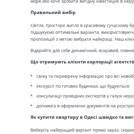
моря або хоче зробити вигідну інвестицію в нер
Правильний вибір
Світле, просторе житло в красивому сучасному бу
підшукуємо оптимальні варіанти, використовуючи
пропозицій з метою вибрати найкращі. Наш клієн
Відкрийте для себе динамічний, яскравий, повни
Що отримують клієнти корпорації агентст
свіжу та перевірену інформацію про всі новоб
екскурсії по готових будинках, що будуються;
консультації провідних експертів у галузі неру
допомога в оформленні документів на розстро
Як купити квартиру в Одесі швидко та виг
Виберіть найкращий варіант прямо зараз, скорис