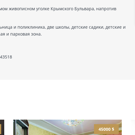
самом живописном уголке Крымского Бульвара, напротив
ница и поликлиника, две школы, детские садики, детские и
я и парковая зона.
 43518
45000 $