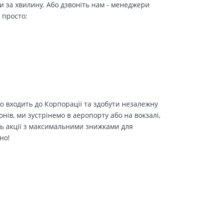
и за хвилину. Або дзвоніть нам - менеджери
 просто:
о входить до Корпорації та здобути незалежну
іонів, ми зустрінемо в аеропорту або на вокзалі,
ть акції з максимальними знижками для
но!