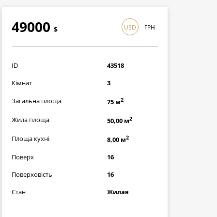
49000
USD
ГРН
$
1421000
грн
ID
43518
Кімнат
3
2
Загальна площа
75 м
2
Жила площа
50,00 м
2
Площа кухні
8,00 м
Поверх
16
Поверховість
16
Стан
Жилая