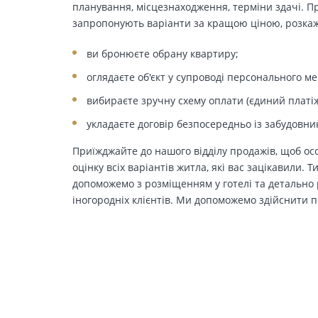
планування, місцезнаходження, терміни здачі. Пр
запропонують варіанти за кращою ціною, розкажу
ви бронюєте обрану квартиру;
оглядаєте об'єкт у супроводі персонального м
вибираєте зручну схему оплати (єдиний платіж
укладаєте договір безпосередньо із забудовни
Приїжджайте до нашого відділу продажів, щоб осо
оцінку всіх варіантів житла, які вас зацікавили. 
допоможемо з розміщенням у готелі та детально р
іногородніх клієнтів. Ми допоможемо здійснити п