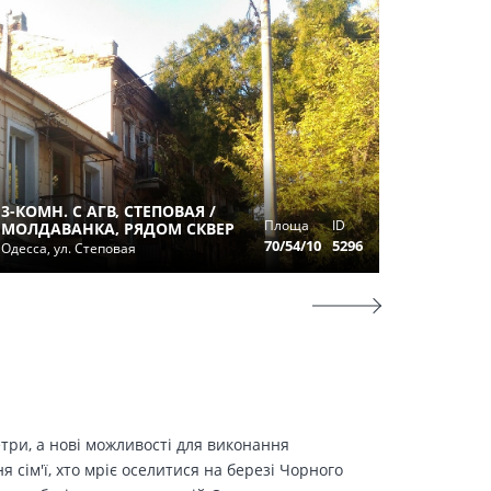
3-Х КО
3-КОМН. С АГВ, СТЕПОВАЯ /
ЧЕРЁМУ
Площа
ID
МОЛДАВАНКА, РЯДОМ СКВЕР
РАБИН
70/54/10
5296
Одесса, ул. Степовая
Одесса, у
етри, а нові можливості для виконання
сім'ї, хто мріє оселитися на березі Чорного