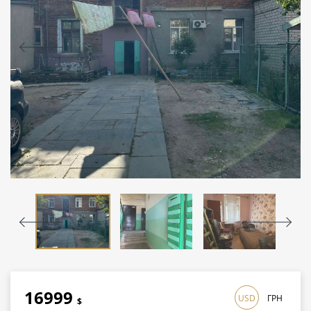
16999
USD
ГРН
$