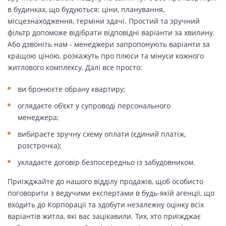
в будинках, що будуються: ціни, планування,
місцезнаходження, терміни здачі. Простий та зручний
фільтр допоможе відібрати відповідні варіанти за хвилину.
Або дзвоніть нам - менеджери запропонують варіанти за
кращою ціною, розкажуть про плюси та мінуси кожного
житлового комплексу. Далі все просто:
ви бронюєте обрану квартиру;
оглядаєте об'єкт у супроводі персонального
менеджера;
вибираєте зручну схему оплати (єдиний платіж,
розстрочка);
укладаєте договір безпосередньо із забудовником.
Приїжджайте до нашого відділу продажів, щоб особисто
поговорити з ведучими експертами в будь-якій агенції, що
входить до Корпорації та здобути незалежну оцінку всіх
варіантів житла, які вас зацікавили. Тих, хто приїжджає