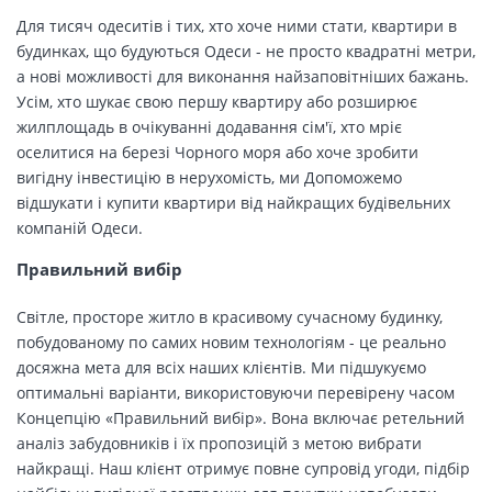
Для тисяч одеситів і тих, хто хоче ними стати, квартири в
будинках, що будуються Одеси - не просто квадратні метри,
а нові можливості для виконання найзаповітніших бажань.
Усім, хто шукає свою першу квартиру або розширює
жилплощадь в очікуванні додавання сім'ї, хто мріє
оселитися на березі Чорного моря або хоче зробити
вигідну інвестицію в нерухомість, ми Допоможемо
відшукати і купити квартири від найкращих будівельних
компаній Одеси.
Правильний вибір
Світле, просторе житло в красивому сучасному будинку,
побудованому по самих новим технологіям - це реально
досяжна мета для всіх наших клієнтів. Ми підшукуємо
оптимальні варіанти, використовуючи перевірену часом
Концепцію «Правильний вибір». Вона включає ретельний
аналіз забудовників і їх пропозицій з метою вибрати
найкращі. Наш клієнт отримує повне супровід угоди, підбір