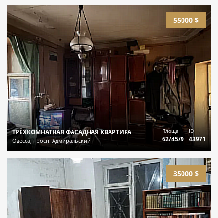
55000 $
Площа
ID
ТРЁХКОМНАТНАЯ ФАСАДНАЯ КВАРТИРА
62/45/9
43971
Одесса, просп. Адмиральский
35000 $