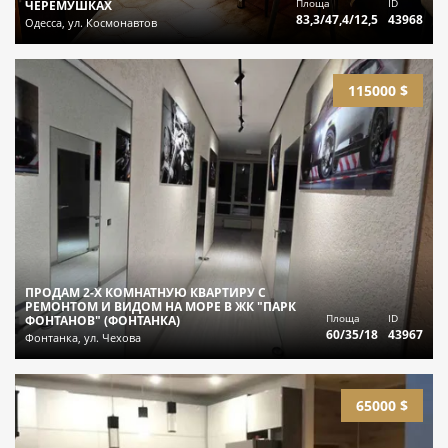
Площа
ID
ЧЕРЕМУШКАХ
83,3/47,4/12,5
43968
Одесса, ул. Космонавтов
115000 $
ПРОДАМ 2-Х КОМНАТНУЮ КВАРТИРУ С
РЕМОНТОМ И ВИДОМ НА МОРЕ В ЖК "ПАРК
Площа
ID
ФОНТАНОВ" (ФОНТАНКА)
60/35/18
43967
Фонтанка, ул. Чехова
65000 $