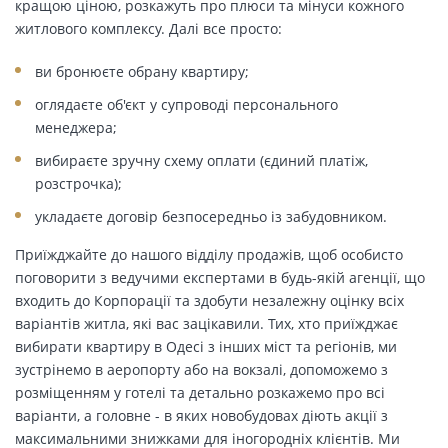
кращою ціною, розкажуть про плюси та мінуси кожного
житлового комплексу. Далі все просто:
ви бронюєте обрану квартиру;
оглядаєте об'єкт у супроводі персонального
менеджера;
вибираєте зручну схему оплати (єдиний платіж,
розстрочка);
укладаєте договір безпосередньо із забудовником.
Приїжджайте до нашого відділу продажів, щоб особисто
поговорити з ведучими експертами в будь-якій агенції, що
входить до Корпорації та здобути незалежну оцінку всіх
варіантів житла, які вас зацікавили. Тих, хто приїжджає
вибирати квартиру в Одесі з інших міст та регіонів, ми
зустрінемо в аеропорту або на вокзалі, допоможемо з
розміщенням у готелі та детально розкажемо про всі
варіанти, а головне - в яких новобудовах діють акції з
максимальними знижками для іногородніх клієнтів. Ми