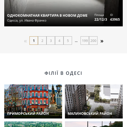
Площа
ID
ОДНОКОМНАТНАЯ КВАРТИРА В НОВОМ ДОМЕ
22/12/3
43965
Одесса, ул. Ивана Франко
«
»
1
2
3
4
5
…
199
200
ФІЛІЇ В ОДЕСІ
ПРИМОРСЬКИЙ РАЙОН
МАЛИНОВСЬКИЙ РАЙОН