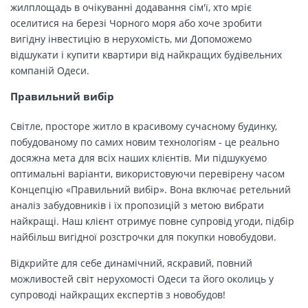
жилплощадь в очікуванні додавання сім'ї, хто мріє
оселитися на березі Чорного моря або хоче зробити
вигідну інвестицію в нерухомість, ми Допоможемо
відшукати і купити квартири від найкращих будівельних
компаній Одеси.
Правильний вибір
Світле, просторе житло в красивому сучасному будинку,
побудованому по самих новим технологіям - це реально
досяжна мета для всіх наших клієнтів. Ми підшукуємо
оптимальні варіанти, використовуючи перевірену часом
Концепцію «Правильний вибір». Вона включає ретельний
аналіз забудовників і їх пропозицій з метою вибрати
найкращі. Наш клієнт отримує повне супровід угоди, підбір
найбільш вигідної розстрочки для покупки новобудови.
Відкрийте для себе динамічний, яскравий, повний
можливостей світ нерухомості Одеси та його околиць у
супроводі найкращих експертів з новобудов!