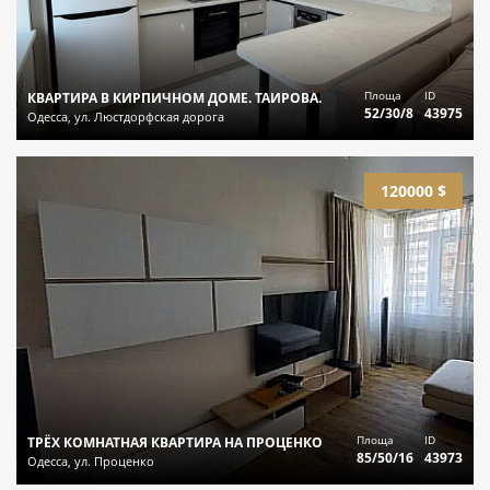
Площа
ID
КВАРТИРА В КИРПИЧНОМ ДОМЕ. ТАИРОВА.
52/30/8
43975
Одесса, ул. Люстдорфская дорога
120000 $
Площа
ID
ТРЁХ КОМНАТНАЯ КВАРТИРА НА ПРОЦЕНКО
85/50/16
43973
Одесса, ул. Проценко