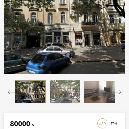
80000
USD
ГРН
$