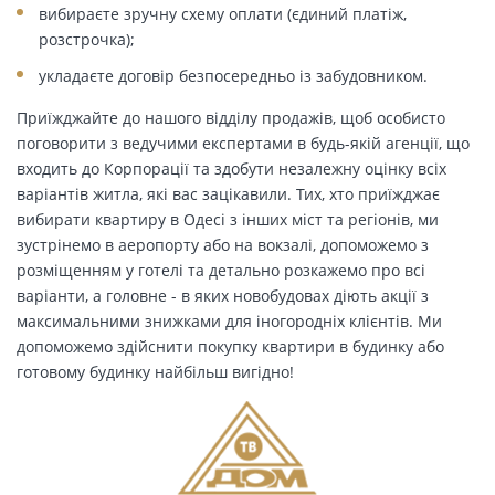
вибираєте зручну схему оплати (єдиний платіж,
розстрочка);
укладаєте договір безпосередньо із забудовником.
Приїжджайте до нашого відділу продажів, щоб особисто
поговорити з ведучими експертами в будь-якій агенції, що
входить до Корпорації та здобути незалежну оцінку всіх
варіантів житла, які вас зацікавили. Тих, хто приїжджає
вибирати квартиру в Одесі з інших міст та регіонів, ми
зустрінемо в аеропорту або на вокзалі, допоможемо з
розміщенням у готелі та детально розкажемо про всі
варіанти, а головне - в яких новобудовах діють акції з
максимальними знижками для іногородніх клієнтів. Ми
допоможемо здійснити покупку квартири в будинку або
готовому будинку найбільш вигідно!