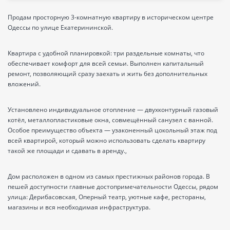
Продам просторную 3-комнатную квартиру в историческом центре
Одессы по улице Екатерининской.
Квартира с удобной планировкой: три раздельные комнаты, что
обеспечивает комфорт для всей семьи. Выполнен капитальный
ремонт, позволяющий сразу заехать и жить без дополнительных
вложений.
Установлено индивидуальное отопление — двухконтурный газовый
котёл, металлопластиковые окна, совмещённый санузел с ванной.
Особое преимущество объекта — узаконенный цокольный этаж под
всей квартирой, который можно использовать сделать квартиру
такой же площади и сдавать в аренду.,
Дом расположен в одном из самых престижных районов города. В
пешей доступности главные достопримечательности Одессы, рядом
улица: Дерибасовская, Оперный театр, уютные кафе, рестораны,
магазины и вся необходимая инфраструктура.