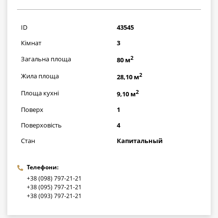
2320000
грн
ID
43545
Кімнат
3
2
Загальна площа
80 м
2
Жила площа
28,10 м
2
Площа кухні
9,10 м
Поверх
1
Поверховість
4
Стан
Капитальный
Телефони:
+38 (098) 797-21-21
+38 (095) 797-21-21
+38 (093) 797-21-21