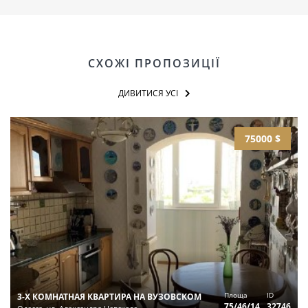
СХОЖІ ПРОПОЗИЦІЇ
ДИВИТИСЯ УСІ
75000 $
Площа
ID
3-Х КОМНАТНАЯ КВАРТИРА НА ВУЗОВСКОМ
75/46/14
32746