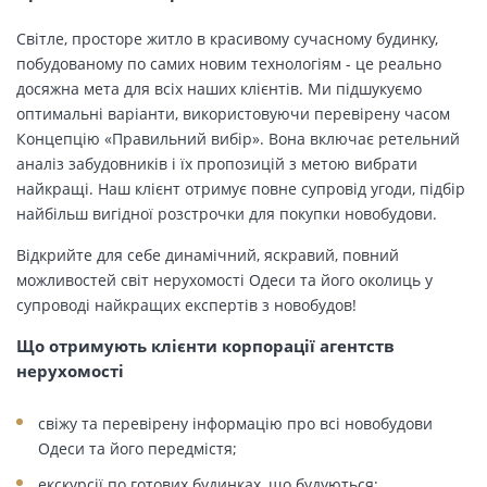
Світле, просторе житло в красивому сучасному будинку,
побудованому по самих новим технологіям - це реально
досяжна мета для всіх наших клієнтів. Ми підшукуємо
оптимальні варіанти, використовуючи перевірену часом
Концепцію «Правильний вибір». Вона включає ретельний
аналіз забудовників і їх пропозицій з метою вибрати
найкращі. Наш клієнт отримує повне супровід угоди, підбір
найбільш вигідної розстрочки для покупки новобудови.
Відкрийте для себе динамічний, яскравий, повний
можливостей світ нерухомості Одеси та його околиць у
супроводі найкращих експертів з новобудов!
Що отримують клієнти корпорації агентств
нерухомості
свіжу та перевірену інформацію про всі новобудови
Одеси та його передмістя;
екскурсії по готових будинках, що будуються;